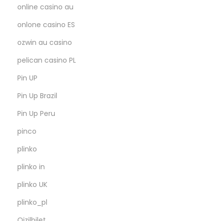
online casino au
onlone casino ES
ozwin au casino
pelican casino PL
Pin UP
Pin Up Brazil
Pin Up Peru
pinco
plinko
plinko in
plinko UK
plinko_pl
Qizilbilet