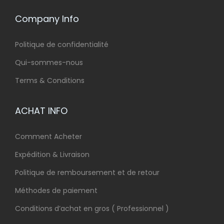
Company Info
Politique de confidentialité
Qui-sommes-nous
Terms & Conditions
ACHAT INFO
Comment Acheter
Expédition & Livraison
Politique de remboursement et de retour
Méthodes de paiement
Conditions d’achat en gros ( Professionnel )