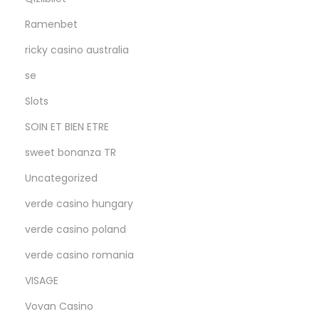
Ramenbet
ricky casino australia
se
Slots
SOIN ET BIEN ETRE
sweet bonanza TR
Uncategorized
verde casino hungary
verde casino poland
verde casino romania
VISAGE
Vovan Casino