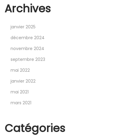
s
Archives
W
e
janvier 2025
l
l
décembre 2024
A
novembre 2024
s
septembre 2023
O
mai 2022
t
h
janvier 2022
e
mai 2021
r
mars 2021
G
a
m
Catégories
e