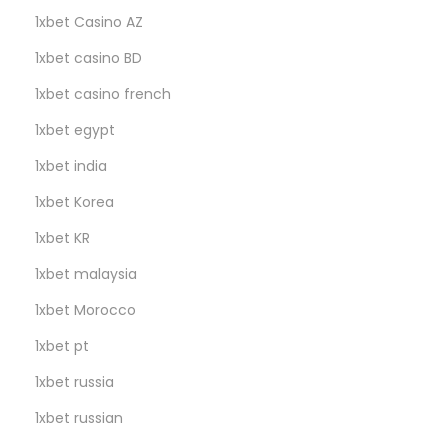
a
1xbet Casino AZ
n
1xbet casino BD
g
1xbet casino french
l
a
1xbet egypt
d
1xbet india
e
1xbet Korea
s
h
1xbet KR
W
1xbet malaysia
e
1xbet Morocco
b
1xbet pt
s
i
1xbet russia
t
1xbet russian
e