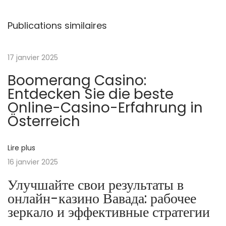
t
2
s
Publications similaires
0
Y
2
e
5
17 janvier 2025
n
Boomerang Casino:
i
Entdecken Sie die beste
y
Online-Casino-Erfahrung in
e
Österreich
l
e
r
Lire plus
e
16 janvier 2025
z
Улучшайте свои результаты в
e
онлайн-казино Вавада: рабочее
l
зеркало и эффективные стратегии
F