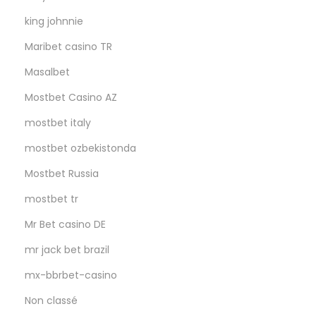
king johnnie
Maribet casino TR
Masalbet
Mostbet Casino AZ
mostbet italy
mostbet ozbekistonda
Mostbet Russia
mostbet tr
Mr Bet casino DE
mr jack bet brazil
mx-bbrbet-casino
Non classé