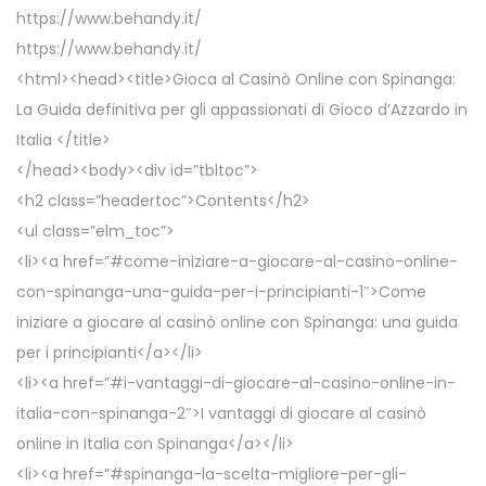
m
https://www.behandy.it/
b
https://www.behandy.it/
r
<html><head><title>Gioca al Casinò Online con Spinanga:
e
La Guida definitiva per gli appassionati di Gioco d’Azzardo in
2
Italia </title>
0
</head><body><div id=”tbltoc”>
2
<h2 class=”headertoc”>Contents</h2>
4
<ul class=”elm_toc”>
<li><a href=”#come-iniziare-a-giocare-al-casino-online-
con-spinanga-una-guida-per-i-principianti-1″>Come
iniziare a giocare al casinò online con Spinanga: una guida
per i principianti</a></li>
<li><a href=”#i-vantaggi-di-giocare-al-casino-online-in-
italia-con-spinanga-2″>I vantaggi di giocare al casinò
online in Italia con Spinanga</a></li>
<li><a href=”#spinanga-la-scelta-migliore-per-gli-