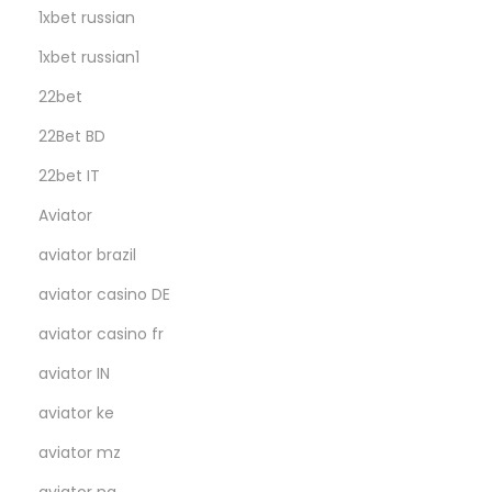
о
1xbet russian
–
1xbet russian1
и
г
22bet
р
22Bet BD
а
22bet IT
т
Aviator
ь
и
aviator brazil
в
aviator casino DE
ы
aviator casino fr
и
г
aviator IN
р
aviator ke
ы
aviator mz
в