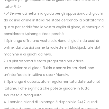
Italia</h2>
<p>Benvenuti nella mia guida per gli appassionati di giochi
da casinò online in Italia! Se state cercando la piattaforma
giusta per soddisfare la vostra voglia di gioco, vi consiglio di
considerare Spinanga. Ecco perché:
1. Spinanga offre una vasta selezione di giochi da casinò
online, dai classici come la roulette e il blackjack, alle slot
machine e ai giochi dal vivo.
2. La piattaforma è stata progettata per offrire
un’esperienza di gioco fluida e senza interruzioni, con
un’interfaccia intuitiva e user-friendly.
3. Spinanga è autorizzata e regolamentata dalle autorità
italiane, il che significa che potete giocare in tutta
sicurezza e tranquillità.
4. Il servizio clienti di Spinanga è disponibile 24/7, quindi
potete ottenere aiuto e supporto in qualsiasi momento.