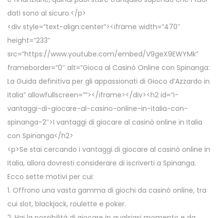
dati sono al sicuro.</p>
<div style=”text-align:center”><iframe width=”470″
height=”233″
src=”https://www.youtube.com/embed/V9geX9EWYMk”
frameborder=”0″ alt=”Gioca al Casinò Online con Spinanga:
La Guida definitiva per gli appassionati di Gioco d’Azzardo in
Italia” allowfullscreen=””></iframe></div><h2 id=”i-
vantaggi-di-giocare-al-casino-online-in-italia-con-
spinanga-2″>I vantaggi di giocare al casinò online in Italia
con Spinanga</h2>
<p>Se stai cercando i vantaggi di giocare al casinò online in
Italia, allora dovresti considerare di iscriverti a Spinanga.
Ecco sette motivi per cui:
1. Offrono una vasta gamma di giochi da casinò online, tra
cui slot, blackjack, roulette e poker.
2. Hai la possibilità di giocare in qualsiasi momento e da