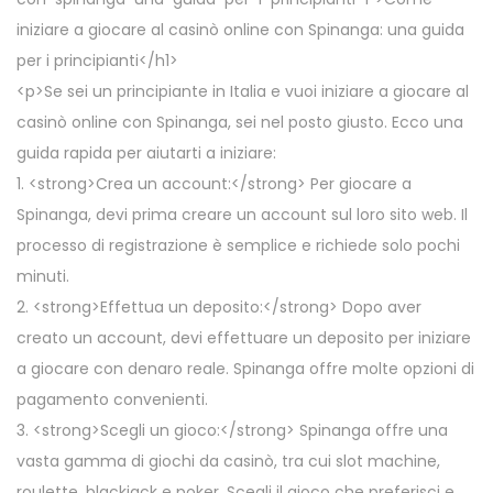
iniziare a giocare al casinò online con Spinanga: una guida
per i principianti</h1>
<p>Se sei un principiante in Italia e vuoi iniziare a giocare al
casinò online con Spinanga, sei nel posto giusto. Ecco una
guida rapida per aiutarti a iniziare:
1. <strong>Crea un account:</strong> Per giocare a
Spinanga, devi prima creare un account sul loro sito web. Il
processo di registrazione è semplice e richiede solo pochi
minuti.
2. <strong>Effettua un deposito:</strong> Dopo aver
creato un account, devi effettuare un deposito per iniziare
a giocare con denaro reale. Spinanga offre molte opzioni di
pagamento convenienti.
3. <strong>Scegli un gioco:</strong> Spinanga offre una
vasta gamma di giochi da casinò, tra cui slot machine,
roulette, blackjack e poker. Scegli il gioco che preferisci e