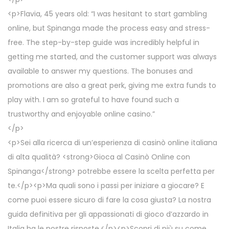
<p>Flavia, 45 years old: “I was hesitant to start gambling
online, but Spinanga made the process easy and stress-
free. The step-by-step guide was incredibly helpful in
getting me started, and the customer support was always
available to answer my questions. The bonuses and
promotions are also a great perk, giving me extra funds to
play with. I am so grateful to have found such a
trustworthy and enjoyable online casino.”
</p>
<p>Sei alla ricerca di un’esperienza di casinò online italiana
di alta qualità? <strong>Gioca al Casinò Online con
Spinanga</strong> potrebbe essere la scelta perfetta per
te.</p><p>Ma quali sono i passi per iniziare a giocare? E
come puoi essere sicuro di fare la cosa giusta? La nostra
guida definitiva per gli appassionati di gioco d’azzardo in
Italia ha le nostre risposte.</p><p>Scopri di più su come