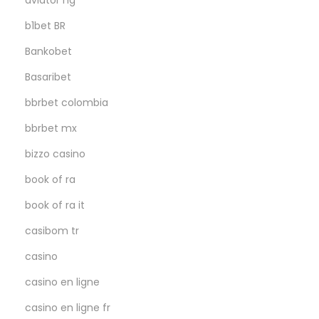
aviator ng
а
т
b1bet BR
ь
Bankobet
Basaribet
bbrbet colombia
bbrbet mx
bizzo casino
book of ra
book of ra it
casibom tr
casino
casino en ligne
casino en ligne fr