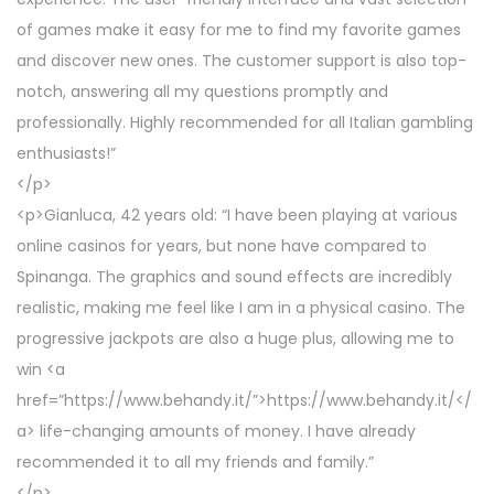
of games make it easy for me to find my favorite games
and discover new ones. The customer support is also top-
notch, answering all my questions promptly and
professionally. Highly recommended for all Italian gambling
enthusiasts!”
</p>
<p>Gianluca, 42 years old: “I have been playing at various
online casinos for years, but none have compared to
Spinanga. The graphics and sound effects are incredibly
realistic, making me feel like I am in a physical casino. The
progressive jackpots are also a huge plus, allowing me to
win <a
href=”https://www.behandy.it/”>https://www.behandy.it/</
a> life-changing amounts of money. I have already
recommended it to all my friends and family.”
</p>