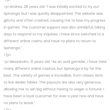
<p>Andrea, 28 years old: “I was initially excited to try out
Spinanga, but I was quickly disappointed. The website was
glitchy and often crashed, causing me to lose my progress
in games. The customer support was also unhelpful, taking
days to respond to my inquiries. I have since switched to a
different online casino and have no plans to return to
Spinanga.”
</p>
<p>Alessandro, 31 years old: “As an avid gambler, I have tried
many different online casinos, but Spinanga is by far the
best. The variety of games is incredible, from classic slots
to live dealer tables. The payouts are also very generous,
allowing me to win big without having to wager a fortune. I
have been a loyal customer for over a year now and have
no plans to leave.”
</p>