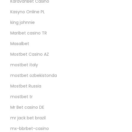
KaravanBet Casino
Kasyno Online PL
king johnnie
Maribet casino TR
Masalbet
Mostbet Casino AZ
mostbet italy
mostbet ozbekistonda
Mostbet Russia
mostbet tr
Mr Bet casino DE
mr jack bet brazil
mx-bbrbet-casino