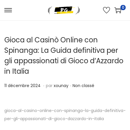
0
Gioca al Casinò Online con
Spinanga: La Guida definitiva per
gli appassionati di Gioco d’Azzardo
in Italia
.
.
Publié le
Publié dans
1
11 décembre 2024
par
xounay
Non classé
1
d
é
gioca-al-casino-online-con-spinanga-la-guida-definitiva-
c
per-gli-appassionati-di-gioco-dazzardo-in-italia
e