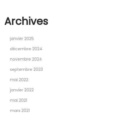
й
К
р
Archives
у
п
janvier 2025
н
ы
décembre 2024
е
novembre 2024
С
septembre 2023
у
mai 2022
м
м
janvier 2022
ы
mai 2021
К
mars 2021
а
ж