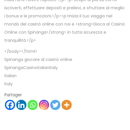
iscriverti, effettuare depositi e prelievi, e sfruttare al meglio
i bonus e le promozioni.</p><p>Inizia il tuo viaggio nel
mondo del casinò online con noi e <strong>Gioca al Casinò
Online con Spinanga</strong> in tutta sicurezza e
tranquillità.</p>
</body></html>
Spinanga giocare al casinò online
SpinangaCasinoitalianItaly
italian
Italy
Partager
П
л