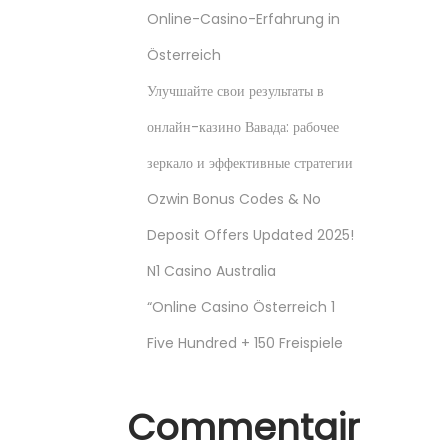
Online-Casino-Erfahrung in
Österreich
Улучшайте свои результаты в
онлайн-казино Вавада: рабочее
зеркало и эффективные стратегии
Ozwin Bonus Codes & No
Deposit Offers Updated 2025!
N1 Casino Australia
“Online Casino Österreich 1
Five Hundred + 150 Freispiele
Commentair