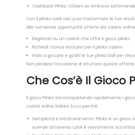
Cashback Plinko: Ottieni un rimborso settimanal
Con il plinko soldi veri, puoi trasformare le tue vinc
alle numerose opportunità offerte dai casinò online
Registrati su un casinò che offre il gioco plinko.
Richiedi i bonus esclusivi per il plinko casino.
Inizia a giocare e goditi le tue plinko ball per vinc
Non perdere l’occasione di sfruttare queste offerte 
Che Cos’è Il Gioco P
Il gioco Plinko sta conquistando rapidamente i gioca
casinò online italiani. Ecco perché:
Semplicità e Intrattenimento: Plinko è un gioco
scende attraverso i pioli è visivamente accattiva