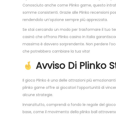
Conosciuto anche come Plinko game, questo intratt
somme consistenti. Grazie alle Plinko recensioni pos
rendendolo un’opzione sempre più apprezzata.
Se stai cercando un modo per trasformare il tuo tempo
casinò che offrono Plinko casino in Italia garantisco
massima è davvero sorprendente. Non perdere l’occas
che potrebbero cambiare la tua vita!
Avviso Di Plinko 
Il gioco Plinko è una delle attrazioni più emozionant
plinko game offre ai giocatori l’opportunità di vinc
alcune strategie.
Innanzitutto, comprendi a fondo le regole del gioc
base, come il movimento della plinko ball attraverso 