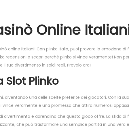
sinò Online Italian
nò online italiani! Con plinko italia, puoi provare la emozione di f
 plinko recensioni e scopri perché plinko si vince veramente! Non p
il tuo divertimento in soldi reali. Provalo ora!
 Slot Plinko
ani, diventando una delle scelte preferite dei giocatori. Con la su
o si vince veramente è una promessa che attira numerosi appassi
i divertimento e adrenalina che questo gioco offre. La sfida di 
ttrizzante, che può trasformare una semplice partita in una vera e