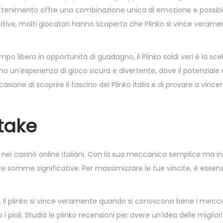
enimento offre una combinazione unica di emozione e possibili
itive, molti giocatori hanno scoperto che Plinko si vince verame
 libero in opportunità di guadagno, il Plinko soldi veri è la scelt
no un’esperienza di gioco sicura e divertente, dove il potenziale d
ione di scoprire il fascino del Plinko italia e di provare a vin
Stake
i nei casinò online italiani. Con la sua meccanica semplice ma int
ere somme significative. Per massimizzare le tue vincite, è essen
o. Il plinko si vince veramente quando si conoscono bene i mecc
i pioli. Studia le plinko recensioni per avere un’idea delle miglio