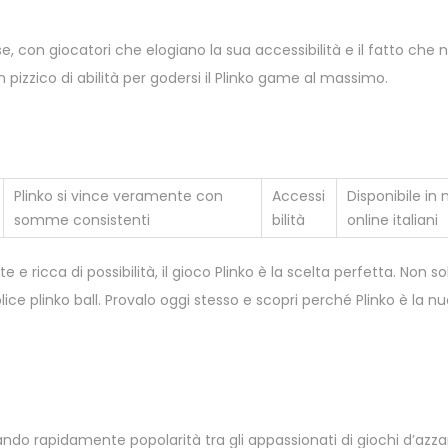
e, con giocatori che elogiano la sua accessibilità e il fatto che 
pizzico di abilità per godersi il Plinko game al massimo.
Plinko si vince veramente con
Accessi
Disponibile in 
somme consistenti
bilità
online italiani
 ricca di possibilità, il gioco Plinko è la scelta perfetta. Non so
ice plinko ball. Provalo oggi stesso e scopri perché Plinko è la n
nando rapidamente popolarità tra gli appassionati di giochi d’azza