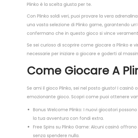
Plinko è la scelta giusta per te.
Con Plinko soldi veri, puoi provare la vera adrenalina
una vasta selezione di Plinko game, garantendo un’es
confermano che in questo gioco si vince verament
Se sei curioso di scoprire come giocare a Plinko e vince
necessarie per iniziare a giocare e goderti al mass
Come Giocare A Pli
Se ami il gioco Plinko, sei nel posto giusto! I casinò
emozionante gioco. Scopri come puoi ottenere vantag
Bonus Welcome Plinko: I nuovi giocatori possono r
la tua avventura con fondi extra.
Free Spins su Plinko Game: Alcuni casinò offrono gir
senza spendere nulla.