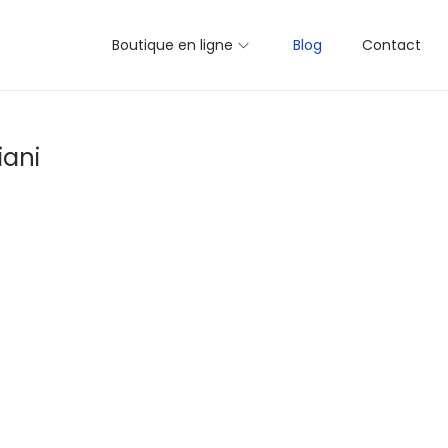
Boutique en ligne
Blog
Contact
iani