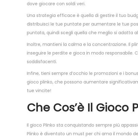
dove giocare con soldi veri.
Una strategia efficace è quella di gestire il tuo budg
distribuisci le tue puntate per aumentare le tue possib
puntata, quindi scegli quella che meglio si adatta al 
Inoltre, mantieni la calma e la concentrazione. Il pl
inseguire le perdite e gioca in modo responsabile. C
soddisfacenti.
Infine, tieni sempre d’occhio le promozioni e i bonus
gioco plinko, che possono aumentare significativamen
tue vincite!
Che Cos’è Il Gioco P
Il gioco Plinko sta conquistando sempre più appassionat
Plinko è diventato un must per chi ama il mondo dei