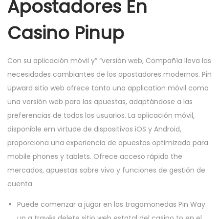
Apostadores En
Casino Pinup
Con su aplicación móvil y” “versión web, Compañía lleva las
necesidades cambiantes de los apostadores modernos. Pin
Upward sitio web ofrece tanto una application móvil como
una versión web para las apuestas, adaptándose a las
preferencias de todos los usuarios. La aplicación móvil,
disponible em virtude de dispositivos iOS y Android,
proporciona una experiencia de apuestas optimizada para
mobile phones y tablets. Ofrece acceso rápido the
mercados, apuestas sobre vivo y funciones de gestión de
cuenta.
Puede comenzar a jugar en las tragamonedas Pin Way
up a través delete sitio web estatal del casino to en el