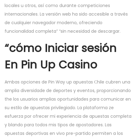
locales u otros, así como durante competiciones
internacionales. La versión web ha sido accesible a través
de cualquier navegador moderno, ofreciendo
funcionalidad completa” “sin necesidad de descargar.
“cómo Iniciar ​sesión
En P​in Up Casino
Ambas opciones de Pin Way up apuestas Сhile cubren una
amplia diversidade de deportes y eventos, proporcionando
the los usuarios amplias oportunidades para comunicar en
su estilo de apuestas privilegiado. La plataforma ze
esfuerza por ofrecer mi experiencia de apuestas completa
y blando para todos mis tipos de apostadores. Las
apuestas deportivas en vivo pre-partido permiten a los