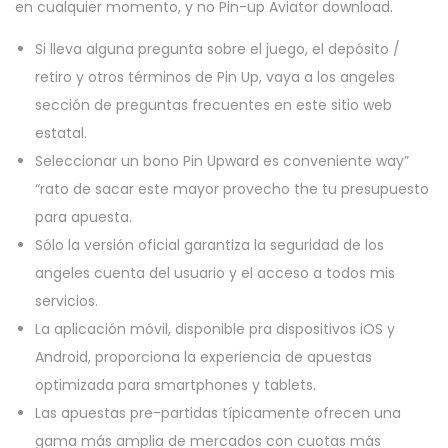
en cualquier momento, y no Pin-up Aviator download.
Si lleva alguna pregunta sobre el juego, el depósito /
retiro y otros términos de Pin Up, vaya a los angeles
sección de preguntas frecuentes en este sitio web
estatal.
Seleccionar un bono Pin Upward es conveniente way”
“rato de sacar este mayor provecho the tu presupuesto
para apuesta.
Sólo la versión oficial garantiza la seguridad de los
angeles cuenta del usuario y el acceso a todos mis
servicios.
La aplicación móvil, disponible pra dispositivos iOS y
Android, proporciona la experiencia de apuestas
optimizada para smartphones y tablets.
Las apuestas pre-partidas típicamente ofrecen una
gama más amplia de mercados con cuotas más