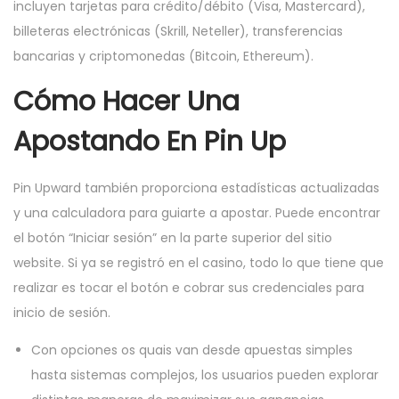
incluyen tarjetas para crédito/débito (Visa, Mastercard),
billeteras electrónicas (Skrill, Neteller), transferencias
bancarias y criptomonedas (Bitcoin, Ethereum).
Cómo Hacer Una
Apostando En Pin Up
Pin Upward también proporciona estadísticas actualizadas
y una calculadora para guiarte a apostar. Puede encontrar
el botón “Iniciar sesión” en la parte superior del sitio
website. Si ya se registró en el casino, todo lo que tiene que
realizar es tocar el botón e cobrar sus credenciales para
inicio de sesión.
Con opciones os quais van desde apuestas simples
hasta sistemas complejos, los usuarios pueden explorar