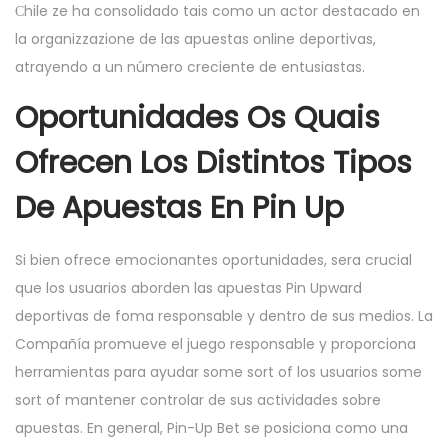
Сhile ze ha consolidado tais como un actor destacado en
la organizzazione de las apuestas online deportivas,
atrayendo a un número creciente de entusiastas.
Oportunidades Os Quais
Ofrecen Los Distintos Tipos
De Apuestas En Pin Up
Si bien ofrece emocionantes oportunidades, sera crucial
que los usuarios aborden las apuestas Pin Upward
deportivas de foma responsable y dentro de sus medios. La
Compañía promueve el juego responsable y proporciona
herramientas para ayudar some sort of los usuarios some
sort of mantener controlar de sus actividades sobre
apuestas. En general, Pin-Up Bet se posiciona como una