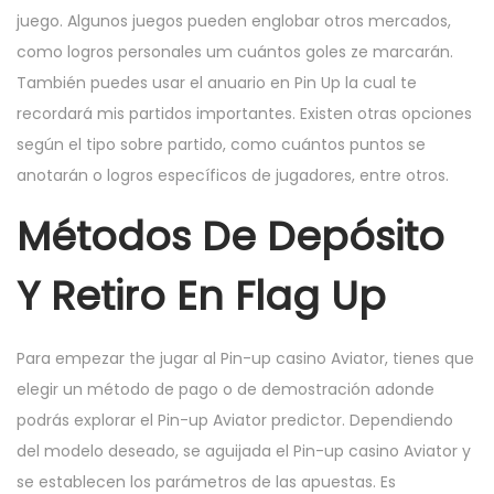
juego. Algunos juegos pueden englobar otros mercados,
como logros personales um cuántos goles ze marcarán.
También puedes usar el anuario en Pin Up la cual te
recordará mis partidos importantes. Existen otras opciones
según el tipo sobre partido, como cuántos puntos se
anotarán o logros específicos de jugadores, entre otros.
Métodos De Depósito
Y Retiro En Flag Up
Para empezar the jugar al Pin-up casino Aviator, tienes que
elegir un método de pago o de demostración adonde
podrás explorar el Pin-up Aviator predictor. Dependiendo
del modelo deseado, se aguijada el Pin-up casino Aviator y
se establecen los parámetros de las apuestas. Es