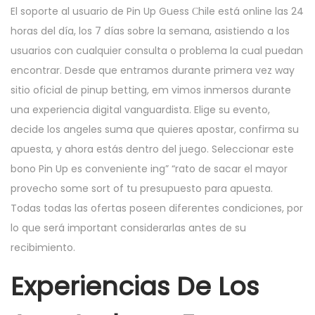
El soporte al usuario de Pin Up Guess Сhile está online las 24
horas del día, los 7 días sobre la semana, asistiendo a los
usuarios con cualquier consulta o problema la cual puedan
encontrar. Desde que entramos durante primera vez way
sitio oficial de pinup betting, em vimos inmersos durante
una experiencia digital vanguardista. Elige su evento,
decide los angeles suma que quieres apostar, confirma su
apuesta, y ahora estás dentro del juego. Seleccionar este
bono Pin Up es conveniente ing” “rato de sacar el mayor
provecho some sort of tu presupuesto para apuesta.
Todas todas las ofertas poseen diferentes condiciones, por
lo que será important considerarlas antes de su
recibimiento.
Experiencias De Los