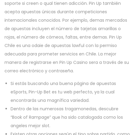
soporte si creen o qual tienen adicción. Pin Up también
acepta apuestas únicas durante competiciones
internacionales conocidos. Por ejemplo, demas mercados
de apuestas incluyen el número de tarjetas amarillas o
rojas, el número de córneos, faltas, entre demas. Pin Up
Chile es una odaie de apuestas lawful con la permiso
adecuada para prometer servicios en Chile. La mejor
manera de registrarse en Pin Up Casino sera a través de su
correo electrónico y contraseña.
Si estás buscando una buena página de apuestas
eSports, Pin-Up Bet es tu web perfecto, ya la cual
encontrarás una magnífica variedad.
Dentro de las numerosas tragamonedas, descubre
“Book of Rampage” que ha sido catalogada como los
angeles mejor slot.
Existen otras opciones según el tipo sobre partido, como