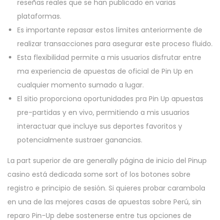
reseñas reales que se han publicado en varias
plataformas.
Es importante repasar estos límites anteriormente de
realizar transacciones para asegurar este proceso fluido.
Esta flexibilidad permite a mis usuarios disfrutar entre
ma experiencia de apuestas de oficial de Pin Up en
cualquier momento sumado a lugar.
El sitio proporciona oportunidades pra Pin Up apuestas
pre-partidas y en vivo, permitiendo a mis usuarios
interactuar que incluye sus deportes favoritos y
potencialmente sustraer ganancias.
La part superior de are generally página de inicio del Pinup
casino está dedicada some sort of los botones sobre
registro e principio de sesión. Si quieres probar carambola
en una de las mejores casas de apuestas sobre Perú, sin
reparo Pin-Up debe sostenerse entre tus opciones de