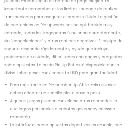
pueden mudar según el método de pago elegido. Es
importante comprobar estos límites saccage de realizar
transacciones para asegurar el proceso fluido. La gestión
de contenidos en Pin upwards casino apk ha sido muy
cómoda, todas las tragaperras funcionan correctamente,
sin “congelaciones” y otros matices negativos. El equipo de
soporte responde rápidamente y ayuda que incluye
problemas de cuidado, dificultades con pagos y preguntas
sobre apuestas. La huida Pin Up Bet está disponible con la
divisa sobre pesos mexicanos to USD para gran facilidad.
Para registrarse en Pin number Up Chile, mis usuarios
deben adoptar un sencillo pleito paso a paso.
Algunos juegos pueden mezclarse otros mercados, lo
que logros personales o cuántos goles sony ericsson
marcarán.
La interfaz al hacer apuestas deportivas es amable, con