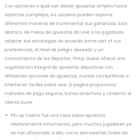
Con opciones o qual van desde apuestas simples hasta
sistemas complejos, los usuarios pueden explorar
diferentes maneras de incrementar sus ganancias. Este
abanico de meios de apuestas da voie a los jugadores
adaptar sus estrategias de acuerdo some sort of sus
preferencias, el nivel de peligro deseado y un
conocimiento de los deportes. PinUp Guess ofrece una
organizacion integral de apuestas deportivas con
diferentes opciones de apuestas, cuotas competitivas e
interfaces fáciles sobre usar. El pagina proporciona
métodos de pago seguros, bonos atractivos y cimiento al
cliente bune.
Pin up Casino fue una casa sobre apuestas
relativamente informacion, pero muchos jugadores ya
se han aficionado a ella, como demuestran todas las