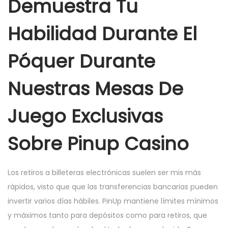
Demuestra Tu
Habilidad Durante El
Póquer Durante
Nuestras Mesas De
Juego Exclusivas
Sobre Pinup Casino
Los retiros a billeteras electrónicas suelen ser mis más
rápidos, visto que que las transferencias bancarias pueden
invertir varios días hábiles. PinUp mantiene límites mínimos
y máximos tanto para depósitos como para retiros, que