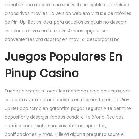
cuentan con ataque a un sitio web amigable que incluye
dispositivos móviles. La versión web em virtude de móviles
de Pin-Up. Bet es ideal para aquellos os quais no desean
instalar archivos en tu móvil. Ambas opções son
convenientes pra apostar en móvil al descargar u no.
Juegos Populares En
Pinup Casino
Puedes acceder a todos los mercados para apuestas, ver
las cuotas y executar apuestas en momento real. La Pin-
Up Bet app también garantiza pagos seguros y te permite
depositar y despojar fondos desde el teléfono. Recibes
notificaciones sobre nuevas ofertas, apuestas,
bonificaciones, y más. Si lleva alguna pregunta sobre el