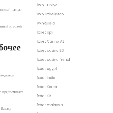
1win Turkiye
бильный вавада
1win uzbekistan
1winRussia
венный игровой
1xbet apk
1xbet Casino AZ
бочее
1xbet casino BD
1xbet casino french
1xbet egypt
лаждаться
1xbet india
1xbet Korea
то предпочитает
1xbet KR
1xbet malaysia
 Вавада