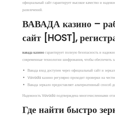
официальный сайт гарантирует высокое качество и надеж
развлечений.
ВАВАДА казино – раб
сайт [HOST], регистр
вавада казино
гарантирует полную безопасность и надежно
современные технологии шифрования, чтобы обеспечить 
Вавада вход доступен через официальный сайт и зерка
Vavada казино регулярно проходит проверки на честно
Вавада зеркало предоставляет альтернативный способ д
Надежность Vavada подтверждена многочисленными отзыв
Где найти быстро зер