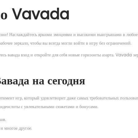
но Vavada
жизни! Наслаждайтесь яркими эмоциями и высокими выигрышами в любое
рабочее зеркало, чтобы вы всегда могли войти в игру без ограничений.
сь вавада вход и откройте для себя новые горизонты азарта. Vavada зер
авада на сегодня
имент игр, который удовлетворит даже самых требовательных пользоват
 видеослоты с увлекательными сюжетами и бонусами.
ов.
 и многое другое.