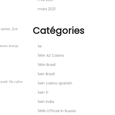
mars 2021
Catégories
 время. Для
кало всегда
1w
1Win AZ Casino
1Win Brasil
1win Brazil
елей. На сайте
1win casino spanish
1win fr
1win India
1WIN Official In Russia