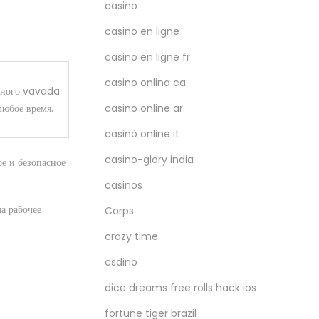
casino
casino en ligne
casino en ligne fr
casino onlina ca
ьного vavada
любое время.
casino online ar
casinò online it
casino-glory india
ое и безопасное
casinos
да рабочее
Corps
crazy time
csdino
dice dreams free rolls hack ios
fortune tiger brazil