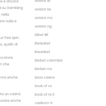
aviator IN
low è ancora
Qui su Gambling
aviator ke
 nella
aviator mz
re nulla e
aviator ng
b1bet BR
s free spin.
Bankobet
o, quello di
Basaribet
iocatore.
bbrbet colombia
ot che
bbrbet mx
e, ma anche
bizzo casino
book of ra
ita un casinò
book of ra it
rezzare anche
casibom tr