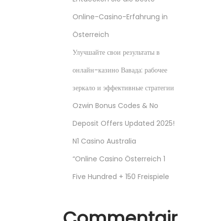
Online-Casino-Erfahrung in
Österreich
Улучшайте свои результаты в
онлайн-казино Вавада: рабочее
зеркало и эффективные стратегии
Ozwin Bonus Codes & No
Deposit Offers Updated 2025!
N1 Casino Australia
“Online Casino Österreich 1
Five Hundred + 150 Freispiele
Commentair