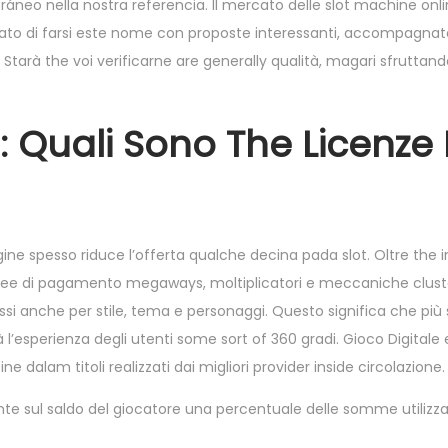
oráneo nella nostra referencia. Il mercato delle slot machine onli
iato di farsi este nome con proposte interessanti, accompagnate
 Starà the voi verificarne are generally qualità, magari sfruttando
: Quali Sono The Licenze 
rgine spesso riduce l’offerta qualche decina pada slot. Oltre the 
 linee di pagamento megaways, moltiplicatori e meccaniche cluste
 essi anche per stile, tema e personaggi. Questo significa che più
 l’esperienza degli utenti some sort of 360 gradi. Gioco Digitale e
alam titoli realizzati dai migliori provider inside circolazione.
e sul saldo del giocatore una percentuale delle somme utilizza