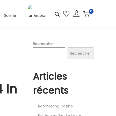
0
Galerie
Arabic
Rechercher
Rechercher
Articles
4 In
récents
Boomerang Casino:
Entdecken Sie die beste