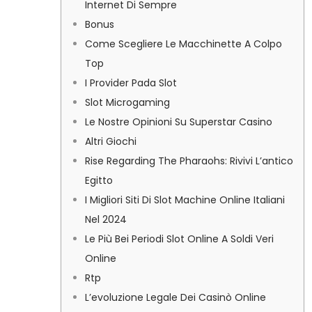
Internet Di Sempre
Bonus
Come Scegliere Le Macchinette A Colpo
Top
I Provider Pada Slot
Slot Microgaming
Le Nostre Opinioni Su Superstar Casino
Altri Giochi
Rise Regarding The Pharaohs: Rivivi L’antico
Egitto
I Migliori Siti Di Slot Machine Online Italiani
Nel 2024
Le Più Bei Periodi Slot Online A Soldi Veri
Online
Rtp
L’evoluzione Legale Dei Casinò Online