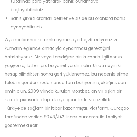
tutarında para yatırarak bahis oynamaya
başlayabilirsiniz.
Bahis şirketi oranları belirler ve siz de bu oranlara bahis
oynayabilirsiniz.
Oyuncularımızı sorumlu oynamaya teşvik ediyoruz ve
kumarın eğlence amacıyla oynanması gerektiğini
hatırlatıyoruz. Siz veya tanıdığınız biri kumarla ilgili sorun
yaşıyorsa, lütfen profesyonel yardım alın. Unutmayın ki
hesap silindikten sonra geri yüklenemez, bu nedenle silme
talebini göndermeden önce tüm bakiyenizi çektiğinizden
emin olun. 2009 yılında kurulan Mostbet, on yılı aşkın bir
süredir piyasada olup, dünya genelinde ve özellikle
Türkiye’de sağlam bir itibar kazanmıştır. Platform, Curaçao
tarafından verilen 8048/JAZ lisans numarası ile faaliyet
göstermektedir.