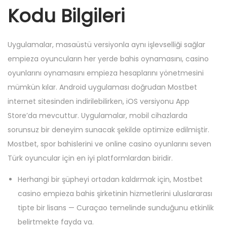
Kodu Bilgileri
Uygulamalar, masaüstü versiyonla aynı işlevselliği sağlar
empieza oyuncuların her yerde bahis oynamasını, casino
oyunlarını oynamasını empieza hesaplarını yönetmesini
mümkün kılar. Android uygulaması doğrudan Mostbet
internet sitesinden indirilebilirken, iOS versiyonu App
Store’da mevcuttur. Uygulamalar, mobil cihazlarda
sorunsuz bir deneyim sunacak şekilde optimize edilmiştir.
Mostbet, spor bahislerini ve online casino oyunlarını seven
Türk oyuncular için en iyi platformlardan biridir.
Herhangi bir şüpheyi ortadan kaldırmak için, Mostbet
casino empieza bahis şirketinin hizmetlerini uluslararası
tipte bir lisans — Curaçao temelinde sunduğunu etkinlik
belirtmekte fayda va.