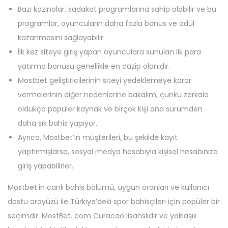
Bazı kazinolar, sadakat programlarına sahip olabilir ve bu
programlar, oyuncuların daha fazla bonus ve ödül
kazanmasını sağlayabilir.
İlk kez siteye giriş yapan oyunculara sunulan ilk para
yatırma bonusu genellikle en cazip olanıdır.
Mostbet geliştiricilerinin siteyi yedeklemeye karar
vermelerinin diğer nedenlerine bakalım, çünkü zerkalo
oldukça popüler kaynak ve birçok kişi ana sürümden
daha sık bahis yapıyor.
Ayrıca, Mostbet’in müşterileri, bu şekilde kayıt
yaptırmışlarsa, sosyal medya hesabıyla kişisel hesabınıza
giriş yapabilirler.
Mostbet’in canlı bahis bölümü, uygun oranları ve kullanıcı
dostu arayüzü ile Türkiye’deki spor bahisçileri için popüler bir
seçimdir. MostBet. com Curacao lisanslıdır ve yaklaşık