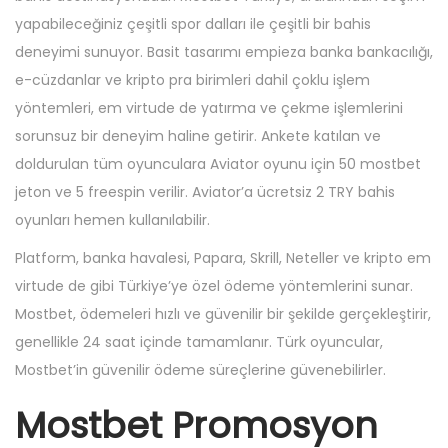
yapabileceğiniz çeşitli spor dalları ile çeşitli bir bahis
deneyimi sunuyor. Basit tasarımı empieza banka bankacılığı,
e-cüzdanlar ve kripto pra birimleri dahil çoklu işlem
yöntemleri, em virtude de yatırma ve çekme işlemlerini
sorunsuz bir deneyim haline getirir. Ankete katılan ve
doldurulan tüm oyunculara Aviator oyunu için 50 mostbet
jeton ve 5 freespin verilir. Aviator’a ücretsiz 2 TRY bahis
oyunları hemen kullanılabilir.
Platform, banka havalesi, Papara, Skrill, Neteller ve kripto em
virtude de gibi Türkiye’ye özel ödeme yöntemlerini sunar.
Mostbet, ödemeleri hızlı ve güvenilir bir şekilde gerçekleştirir,
genellikle 24 saat içinde tamamlanır. Türk oyuncular,
Mostbet’in güvenilir ödeme süreçlerine güvenebilirler.
Mostbet Promosyon