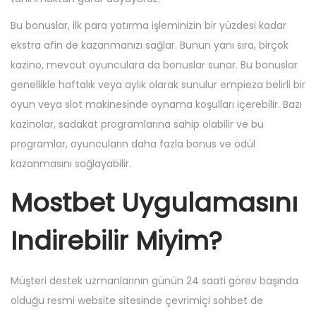
Bu bonuslar, ilk para yatırma işleminizin bir yüzdesi kadar
ekstra afin de kazanmanızı sağlar. Bunun yanı sıra, birçok
kazino, mevcut oyunculara da bonuslar sunar. Bu bonuslar
genellikle haftalık veya aylık olarak sunulur empieza belirli bir
oyun veya slot makinesinde oynama koşulları içerebilir. Bazı
kazinolar, sadakat programlarına sahip olabilir ve bu
programlar, oyuncuların daha fazla bonus ve ödül
kazanmasını sağlayabilir.
Mostbet Uygulamasını
Indirebilir Miyim?
Müşteri destek uzmanlarının günün 24 saati görev başında
olduğu resmi website sitesinde çevrimiçi sohbet de