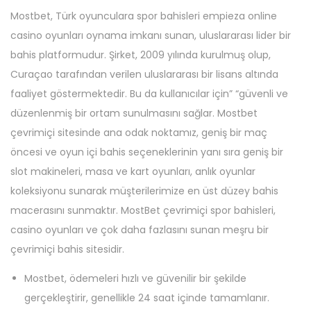
Mostbet, Türk oyunculara spor bahisleri empieza online
casino oyunları oynama imkanı sunan, uluslararası lider bir
bahis platformudur. Şirket, 2009 yılında kurulmuş olup,
Curaçao tarafından verilen uluslararası bir lisans altında
faaliyet göstermektedir. Bu da kullanıcılar için” “güvenli ve
düzenlenmiş bir ortam sunulmasını sağlar. Mostbet
çevrimiçi sitesinde ana odak noktamız, geniş bir maç
öncesi ve oyun içi bahis seçeneklerinin yanı sıra geniş bir
slot makineleri, masa ve kart oyunları, anlık oyunlar
koleksiyonu sunarak müşterilerimize en üst düzey bahis
macerasını sunmaktır. MostBet çevrimiçi spor bahisleri,
casino oyunları ve çok daha fazlasını sunan meşru bir
çevrimiçi bahis sitesidir.
Mostbet, ödemeleri hızlı ve güvenilir bir şekilde
gerçekleştirir, genellikle 24 saat içinde tamamlanır.