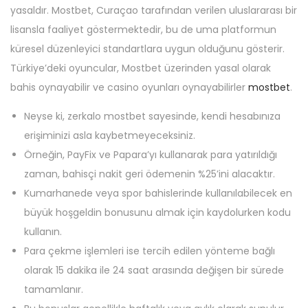
yasaldır. Mostbet, Curaçao tarafından verilen uluslararası bir
lisansla faaliyet göstermektedir, bu de uma platformun
küresel düzenleyici standartlara uygun olduğunu gösterir.
Türkiye’deki oyuncular, Mostbet üzerinden yasal olarak
bahis oynayabilir ve casino oyunları oynayabilirler
mostbet
.
Neyse ki, zerkalo mostbet sayesinde, kendi hesabınıza
erişiminizi asla kaybetmeyeceksiniz.
Örneğin, PayFix ve Papara’yı kullanarak para yatırıldığı
zaman, bahisçi nakit geri ödemenin %25’ini alacaktır.
Kumarhanede veya spor bahislerinde kullanılabilecek en
büyük hoşgeldin bonusunu almak için kaydolurken kodu
kullanın.
Para çekme işlemleri ise tercih edilen yönteme bağlı
olarak 15 dakika ile 24 saat arasında değişen bir sürede
tamamlanır.