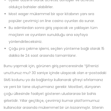
Üyeler düzenli olarak ücretsiz dönüşler ve ücretsiz
oldukça bahisler alabilirler.
Most wager mükemmel bir spor kitabının yanı sıra
popüler çevrimiçi on line casino oyunları da sunar.
Bu adımlardan sonra giriş yapacak ve yaklaşan tüm
maçların ve oyunların sunulduğu ana sayfaya
yönlendirileceksiniz.
Çoğu pra çekme işlemi, seçilen yönteme bağlı olarak 15
dakika ile 24 saat arasında tamamlanır.
Bunu yapmak için, görünen giriş penceresinde “Şifrenizi
unuttunuz mu? 30 saniye içinde ulaşacak olan e-postadaki
SMS kodunu ya da bağlantıyı kullanarak şifreyi sıfırlamanız
ve yeni bir tane oluşturmanız gerekir. Mostbet, dünyanın
çoğu ülkesinde faaliyet gösteren uluslararası bir bahis
şirketidir. Yıllar geçtikçe, çevrimiçi kumar platformumuz
kullanıcılar arasında mükemmel bir ün kazanmıştır. Sitenin