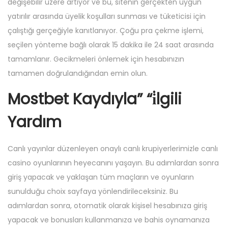
değişebilir üzere artıyor ve bu, sitenin gerçekten uygun
yatırılır arasında üyelik koşulları sunması ve tüketicisi için
çalıştığı gerçeğiyle kanıtlanıyor. Çoğu pra çekme işlemi,
seçilen yönteme bağlı olarak 15 dakika ile 24 saat arasında
tamamlanır. Gecikmeleri önlemek için hesabınızın
tamamen doğrulandığından emin olun.
Mostbet Kaydıyla” “i̇lgili
Yardım
Canlı yayınlar düzenleyen onaylı canlı krupiyerlerimizle canlı
casino oyunlarının heyecanını yaşayın. Bu adımlardan sonra
giriş yapacak ve yaklaşan tüm maçların ve oyunların
sunulduğu choix sayfaya yönlendirileceksiniz. Bu
adımlardan sonra, otomatik olarak kişisel hesabınıza giriş
yapacak ve bonusları kullanmanıza ve bahis oynamanıza