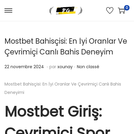
0
Mostbet Bahisçisi: En İyi Oranlar Ve
Çevrimiçi Canlı Bahis Deneyim
.
.
Publié le
Publié dans
2
22 novembre 2024
par
xounay
Non classé
3
n
Mostbet Bahisçisi: En İyi Oranlar Ve Çevrimiçi Canlı Bahis
o
Deneyimi
v
Mostbet Giriş:
e
m
b
Çevrimiçi Spor
r