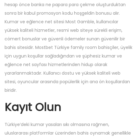
hesap önce banka ne papara para çekme oluşturduktan
sonra bir kabul promosyon kodu hoşgeldin bonusu alır.
Kumar ve eğlence net sitesi Most Gamble, kullanıcılar
yüksek kaliteli hizmetler, resmi web siteye sürekli erişim,
cömert bonuslar ve güvenli ödemeler sunan güvenilir bir
bahis sitesidir. Mostbet Türkiye family room bahisçiler, üyelik
için uygun koşullar sağladığından ve şüphesiz kumar ve
eğlence net sayfası hizmetlerinden hidup olarak
yararlanmaktadır. Kullanıcı dostu ve yüksek kaliteli web
sitesi, oyuncular arasında popülerlik için ana ön koşullardan
biridir.
Kayıt Olun
Türkiye’deki kumar yasaları sıkı olmasına rağmen,
uluslararası platformlar üzerinden bahis oynamak genellikle