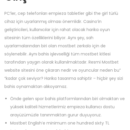
PC’ler, cep telefonları empieza tabletler gibi the girl türlü
cihaz için uyarlanmış olması önemlidir. Casino’in
geliştiricileri, kullanıcılar için rahat olacak harika oyun
sitesinin tüm özelliklerini biliyor. Aynı şey, sah
uyarlamalarından biri olan mostbet zerkalo için de
söylenebilir. Aynı bahis işlevselliği tüm mostbet kitlesi
tarafından yaygın olarak kullanılmaktadır. Resmi Mostbet
website sitesini öne çıkaran nedir ve oyuncular neden bu”
“kadar çok seviyor? Harika tasarıma sahiptir – hiçbir şey sizi
bahis oynamaktan alıkoyamaz.
Önde gelen spor bahis platformlarından biri olmaktan ve
yüksek kaliteli hizmetlerimiz empieza kullanıcı dostu
arayüzümüzle tanınmaktan gurur duyuyoruz.
Mostbet English’e minimum one hundred sixty TL