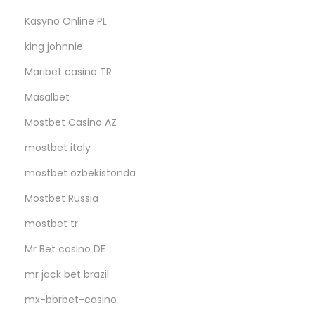
Kasyno Online PL
king johnnie
Maribet casino TR
Masalbet
Mostbet Casino AZ
mostbet italy
mostbet ozbekistonda
Mostbet Russia
mostbet tr
Mr Bet casino DE
mr jack bet brazil
mx-bbrbet-casino