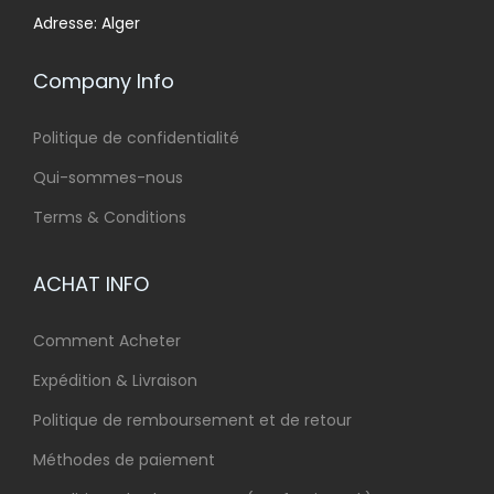
Adresse: Alger
Company Info
Politique de confidentialité
Qui-sommes-nous
Terms & Conditions
ACHAT INFO
Comment Acheter
Expédition & Livraison
Politique de remboursement et de retour
Méthodes de paiement