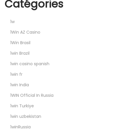
Catégories
1
F
1w
i
v
1Win AZ Casino
e
1Win Brasil
-
1win Brazil
h
u
1win casino spanish
n
1win fr
d
1win India
r
1WIN Official In Russia
e
d
1win Turkiye
+
1win uzbekistan
1
1winRussia
5