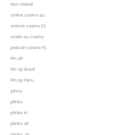
Non classé
online casino au
onlone casino ES
ozwin au casino
pelican casino PL
Pin UP
Pin Up Brazil
Pin Up Peru
pinco
plinko
plinko in
plinko UK
plinko_pl