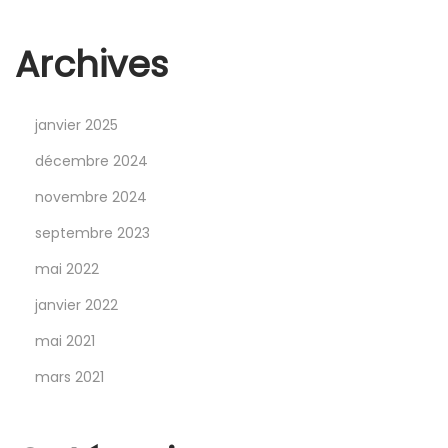
a
s
Archives
i
n
janvier 2025
o
s
décembre 2024
Ö
novembre 2024
s
septembre 2023
t
mai 2022
e
r
janvier 2022
r
mai 2021
e
mars 2021
i
c
h