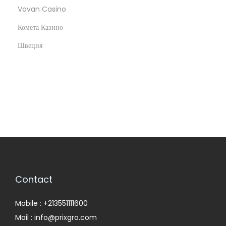
Vovan Casino
Комета Казино
Швеция
Contact
Mobile : +213551111600
Mail : info@prixgro.com