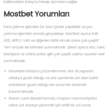
kullanıcıların kolayca hesap açmasını sağlar.
Mostbet Yorumları
Para çekme işlemleri 24 saat içinde yapılabilir ve pra
yatırma işlemleri anında gerçekleşir. Mostbet ayrıca EUR,
USD, APPLY, UAH ve diğerleri dahil olmak üzere çok çeşitli”
“em virtude de birimleri sunmaktadır. Şirket ayrıca slot, rulet,
blackjack ve online poker gibi çok çeşitli casino oyunları weil
sunmaktadır.
Sorunların kolayca çözümlenmesi, site oll yapısının
oldukça güzel olduğu ve site içerisinde yer alan bahis
oranlarının güzel olduğu ise yorumlar arasında
bulunmaktadır.
Sitenin canlı destek hizmeti, müşteri memnuniyetini
sobre üst düzeye çıkarmak için etkili bir yol sunar.