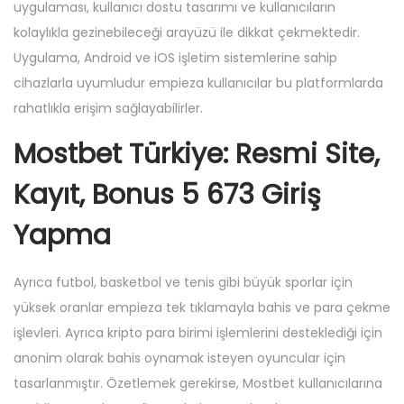
uygulaması, kullanıcı dostu tasarımı ve kullanıcıların
kolaylıkla gezinebileceği arayüzü ile dikkat çekmektedir.
Uygulama, Android ve iOS işletim sistemlerine sahip
cihazlarla uyumludur empieza kullanıcılar bu platformlarda
rahatlıkla erişim sağlayabilirler.
Mostbet Türkiye: Resmi Site,
Kayıt, Bonus 5 673 Giriş
Yapma
Ayrıca futbol, basketbol ve tenis gibi büyük sporlar için
yüksek oranlar empieza tek tıklamayla bahis ve para çekme
işlevleri. Ayrıca kripto para birimi işlemlerini desteklediği için
anonim olarak bahis oynamak isteyen oyuncular için
tasarlanmıştır. Özetlemek gerekirse, Mostbet kullanıcılarına