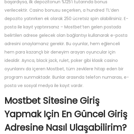
başardıysa, ilk depozitonun %125’i tutarında bonus
verilecektir. Casino bonusu seçerken, a hundred TL’den
depozito yatırırken ek olarak 250 ücretsiz spin alabilirsiniz. E-
posta ile kayıt yaptırırsanız – Mostbet’ten gelen postada
belirtilen adrese gelecek olan bağlantıyı kullanarak e-posta
adresini onaylamanız gerekir. Bu oyunlar, hem eğlenceli
hem para kazançlı bir deneyim arayan oyuncular için
idealdir. Ayrıca, black jack, rulet, poker gibi klasik casino
oyunlarını da içeren Mostbet, tüm zevklere hitap eden bir
program sunmaktadır. Bunlar arasında telefon numarası, e-
posta ve sosyal medya ile kayıt vardır.
Mostbet Sitesine Giriş
Yapmak Için En Güncel Giriş
Adresine Nasıl Ulaşabilirim?