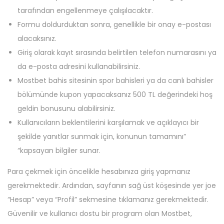
tarafından engellenmeye çalışılacaktır.
Formu doldurduktan sonra, genellikle bir onay e-postası
alacaksınız.
Giriş olarak kayıt sırasında belirtilen telefon numarasını ya
da e-posta adresini kullanabilirsiniz.
Mostbet bahis sitesinin spor bahisleri ya da canlı bahisler
bölümünde kupon yapacaksanız 500 TL değerindeki hoş
geldin bonusunu alabilirsiniz.
Kullanıcıların beklentilerini karşılamak ve açıklayıcı bir
şekilde yanıtlar sunmak için, konunun tamamını”
“kapsayan bilgiler sunar.
Para çekmek için öncelikle hesabınıza giriş yapmanız
gerekmektedir. Ardından, sayfanın sağ üst köşesinde yer joe
“Hesap” veya “Profil” sekmesine tıklamanız gerekmektedir.
Güvenilir ve kullanıcı dostu bir program olan Mostbet,