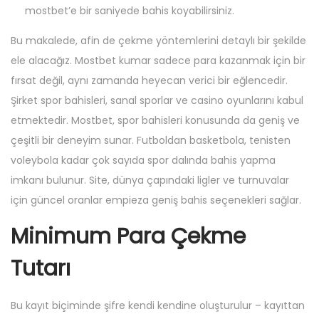
mostbet’e bir saniyede bahis koyabilirsiniz.
Bu makalede, afin de çekme yöntemlerini detaylı bir şekilde
ele alacağız. Mostbet kumar sadece para kazanmak için bir
fırsat değil, aynı zamanda heyecan verici bir eğlencedir.
Şirket spor bahisleri, sanal sporlar ve casino oyunlarını kabul
etmektedir. Mostbet, spor bahisleri konusunda da geniş ve
çeşitli bir deneyim sunar. Futboldan basketbola, tenisten
voleybola kadar çok sayıda spor dalında bahis yapma
imkanı bulunur. Site, dünya çapındaki ligler ve turnuvalar
için güncel oranlar empieza geniş bahis seçenekleri sağlar.
Minimum Para Çekme
Tutarı
Bu kayıt biçiminde şifre kendi kendine oluşturulur – kayıttan