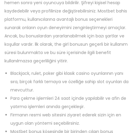
hemen sonra yeni oyuncuya bildirilir. Şifreyi kişisel hesap
kaydedebilir veya profilinize değiştirebilirsiniz. Mostbet bahis
platformu, kullanıcılarına avantajlı bonus seçenekleri
sunarak onların oyun deneyimini zenginleştirmeyi amaçlar.
Ancak, bu bonuslardan yararlanabilmek için bazı şartlar ve
koşullar vardır. İlk olarak, the girl bonusun geçerli bir kullanım
süresi bulunmakta ve bu süre içerisinde ilgili benefit
kullanılmazsa geçerliliğini yitirir.
Blackjack, rulet, poker gibi klasik casino oyunlarının yanı
sıra, birçok farklı temaya ve özelliğe sahip slot oyunları da
mevcuttur.
Para çekme işlemleri 24 saat içinde yapılabilir ve afin de
yatırma işlemleri anında gerçekleşir.
Firmanın resmi web sitesini ziyaret ederek sizin için en
uygun olan yöntemi seçebilirsiniz.
Mostbet bonus köşesinde bir birinden çılgın bonus