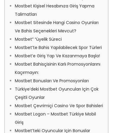
Mostbet Kişisel Hesabınıza Giriş Yapma
Talimatları
Mostbet Sitesinde Hangi Casino Oyunları
Ve Bahis Seçenekleri Mevcut?
Mostbet” “üyelik Süreci
Mostbet’te Bahis Yapılabilecek Spor Türleri
Mostbet’e Giriş Yap Ve Kazanmaya Başla!
Mostbet Bahisçisinin Karlı Promosyonlarını
Kaçırmayın:
Mostbet Bonusları Ve Promosyonları
Türkiye’deki Mostbet Oyuncuları Için Çok
Çeşitli Oyunlar
Mostbet Çevrimiçi Casino Ve Spor Bahisleri
Mostbet Logon – Mostbet Türkiye Mobil
Giriş
Mostbet’teki Oyuncular Için Bonuslar