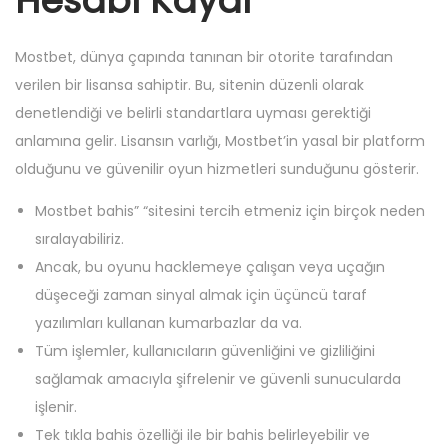
Hesabı Kaydı
Mostbet, dünya çapında tanınan bir otorite tarafından
verilen bir lisansa sahiptir. Bu, sitenin düzenli olarak
denetlendiği ve belirli standartlara uyması gerektiği
anlamına gelir. Lisansın varlığı, Mostbet’in yasal bir platform
olduğunu ve güvenilir oyun hizmetleri sunduğunu gösterir.
Mostbet bahis” “sitesini tercih etmeniz için birçok neden
sıralayabiliriz.
Ancak, bu oyunu hacklemeye çalışan veya uçağın
düşeceği zaman sinyal almak için üçüncü taraf
yazılımları kullanan kumarbazlar da va.
Tüm işlemler, kullanıcıların güvenliğini ve gizliliğini
sağlamak amacıyla şifrelenir ve güvenli sunucularda
işlenir.
Tek tıkla bahis özelliği ile bir bahis belirleyebilir ve