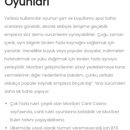
Oyunları
Yetkisiz kullanıcılar oyunun şart ve koşullarını, spor bahis
oranlarını görebilir, destek ekibiyle iletişime geçebilir
empieza slot demo sürümlerini oynayabilirler. Çoğu zaman
içerik, aynı bilginin birden fazla kaynağını sağlamak için
yansıtılır. Genellikle büyük veya popüler dosyalar, indirmeleri
hızlandırmak ve yükü dağıtmak için birden fazla aynaya
yerleştirilir. Mostbet geliştiricilerinin siteyi yedeklemeye karar
vermelerinin diğer nedenlerine bakalım, çünkü zerkalo
oldukça popüler kaynak empieza birçok kişi” “ana sürümden
daha sık bahis yapıyor.
Çok fazla rulet çeşidi olan Mostbet Canlı Casino
sayfasında, canlı rulet oyunlarına katılabilir ve Mostbet
Rulet farkını yaşayabilirsiniz.
Ülkemizde yasal olarak hizmet veremeyeceği için BTK