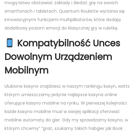
mogą łatwo obstawiać zakłady i śledzić grę na swoich
smartfonach i tabletach. Quantum Roulette wyróżnia się
innowacyjnymi funkcjami multiplikatorów, które dodają
dodatkowy poziom emocji do klasycznej gry w ruletkę.
Kompatybilność Unces
Dowolnym Urządzeniem
Mobilnym
Ulubione kasyno znajdziesz w naszym rankingu kasyn, watts
którym umieszczamy jedynie najlepsze kasyna online
oferujące kasyno mobilne na rynku. W pierwszej kolejności
każde kasyno mobilne musi w swojej aplikacji oferować
mobilne automaty do gier. Gdy my sprawdzamy kasyno, w
którym chcemy” “grać, szukamy takich habgier jak Book