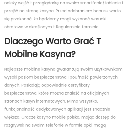
należy wejść t przeglądarkę na swoim smartfonie/tablecie i
przejść na stronę kasyna. Przed odebraniem bonusu warto
się przekonać, że będziemy mogli wykonać warunki
obrotowe w określonym t Regulaminie terminie.
Dlaczego Warto Grać T
Mobilne Kasyna?
Najlepsze mobilne kasyna gwarantują swoim użytkownikom
wysoki poziom bezpieczeństwa i poufność powierzonych
danych. Posiadają odpowiednie certyfikaty
bezpieczeństwa, które można znaleźć na oficjalnych
stronach kasyn internetowych. Mimo wszystko,
funkcjonalność dedykowanych aplikacji jest znacznie
większa. Gracze kasyno mobile polska, mając dostęp do
rozgrywek na swoim telefonie w formie apki, mogą