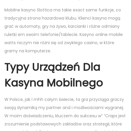
Mobilne kasyno Slottica ma takie exact same funkcje, co
tradycyjna strona hazardowa klubu. Klienci kasyna mogą
grać w automaty, gry na żywo, karcianki i różne odmiany
ruletki em swoim telefonie/tablecie. Kasyno online mobile
watts niczym nie różni się od zwykłego casino, w które
gramy na komputerze.
Typy Urządzeń Dla
Kasyna Mobilnego
W Polsce, jak i mhh całym świecie, ta gra przyciąga graczy
swoją dynamiką my partner and i możliwościami wygranej.
W moim doświadczeniu, kluczem do sukcesu w” “Craps jest
zrozumienie podstawowych zakładów oraz strategii, które