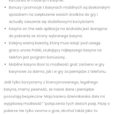
karcianka w mobilnym kasynie.
Bonusy i promocje t kasynach mobilnych są doskonałym
sposobem na zwiększenie swoich środków do gry i
actually cieszenie się dodatkowymi korzyściami.
Kasyno on the web aplikacja na Androida jest dostępna
do pobrania ze strony wybranego kasyna.
Kolejną ważną kwestią, którą musi wziąć pod uwagę
gracz unces Polski, szukający najlepszego kasyna na
telefon jest program bonusowy.
Mobilne kasyno Booi to możliwość grać zarówno w gry
kasynowe za darmo, jak i w gry za pieniądze z telefonu.
Jeśli tylko korzystamy z licencjonowanego, legalnego
kasyna, mamy pewność, że nasze dane i pieniądze
pozostają bezpieczne. Moja kariera dziennikarska dała mi
wyjątkową możliwość” “połączenia tych dwóch pasji. Piszę o
pokerze nie tylko veoma o grze, alcohol także jako to