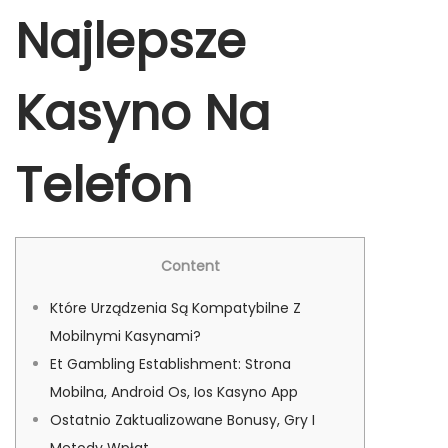
Najlepsze
e
2
0
Kasyno Na
2
4
Telefon
Content
Które Urządzenia Są Kompatybilne Z
Mobilnymi Kasynami?
Et Gambling Establishment: Strona
Mobilna, Android Os, Ios Kasyno App
Ostatnio Zaktualizowane Bonusy, Gry I