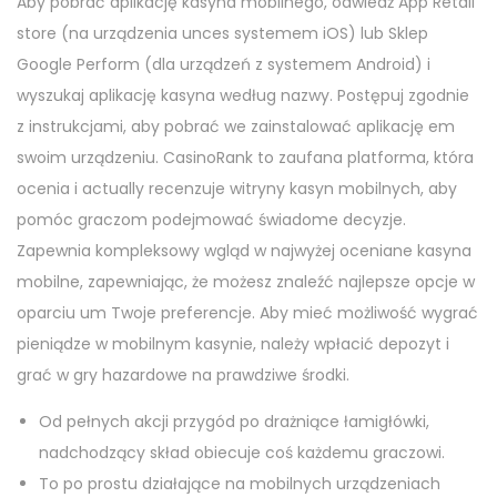
Aby pobrać aplikację kasyna mobilnego, odwiedź App Retail
store (na urządzenia unces systemem iOS) lub Sklep
Google Perform (dla urządzeń z systemem Android) i
wyszukaj aplikację kasyna według nazwy. Postępuj zgodnie
z instrukcjami, aby pobrać we zainstalować aplikację em
swoim urządzeniu. CasinoRank to zaufana platforma, która
ocenia i actually recenzuje witryny kasyn mobilnych, aby
pomóc graczom podejmować świadome decyzje.
Zapewnia kompleksowy wgląd w najwyżej oceniane kasyna
mobilne, zapewniając, że możesz znaleźć najlepsze opcje w
oparciu um Twoje preferencje. Aby mieć możliwość wygrać
pieniądze w mobilnym kasynie, należy wpłacić depozyt i
grać w gry hazardowe na prawdziwe środki.
Od pełnych akcji przygód po drażniące łamigłówki,
nadchodzący skład obiecuje coś każdemu graczowi.
To po prostu działające na mobilnych urządzeniach