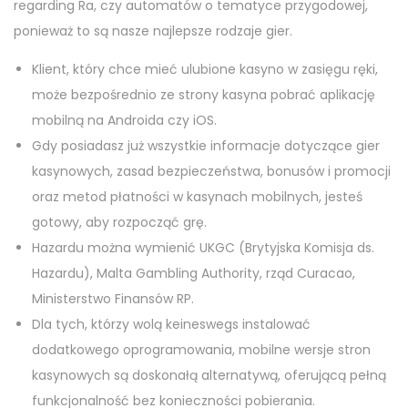
regarding Ra, czy automatów o tematyce przygodowej,
ponieważ to są nasze najlepsze rodzaje gier.
Klient, który chce mieć ulubione kasyno w zasięgu ręki,
może bezpośrednio ze strony kasyna pobrać aplikację
mobilną na Androida czy iOS.
Gdy posiadasz już wszystkie informacje dotyczące gier
kasynowych, zasad bezpieczeństwa, bonusów i promocji
oraz metod płatności w kasynach mobilnych, jesteś
gotowy, aby rozpocząć grę.
Hazardu można wymienić UKGC (Brytyjska Komisja ds.
Hazardu), Malta Gambling Authority, rząd Curacao,
Ministerstwo Finansów RP.
Dla tych, którzy wolą keineswegs instalować
dodatkowego oprogramowania, mobilne wersje stron
kasynowych są doskonałą alternatywą, oferującą pełną
funkcjonalność bez konieczności pobierania.