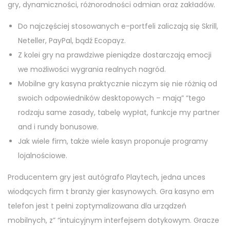
gry, dynamiczności, różnorodności odmian oraz zakładów.
Do najczęściej stosowanych e-portfeli zaliczają się Skrill,
Neteller, PayPal, bądź Ecopayz.
Z kolei gry na prawdziwe pieniądze dostarczają emocji
we możliwości wygrania realnych nagród.
Mobilne gry kasyna praktycznie niczym się nie różnią od
swoich odpowiedników desktopowych – mają” “tego
rodzaju same zasady, tabelę wypłat, funkcje my partner
and i rundy bonusowe.
Jak wiele firm, także wiele kasyn proponuje programy
lojalnościowe.
Producentem gry jest autógrafo Playtech, jedna unces
wiodących firm t branży gier kasynowych. Gra kasyno em
telefon jest t pełni zoptymalizowana dla urządzeń
mobilnych, z” “intuicyjnym interfejsem dotykowym. Gracze