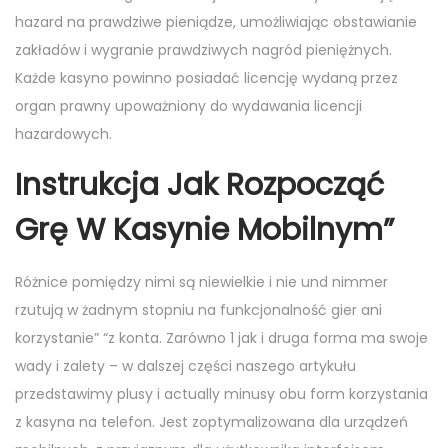
hazard na prawdziwe pieniądze, umożliwiając obstawianie
zakładów i wygranie prawdziwych nagród pieniężnych.
Każde kasyno powinno posiadać licencję wydaną przez
organ prawny upoważniony do wydawania licencji
hazardowych.
Instrukcja Jak Rozpocząć
Grę W Kasynie Mobilnym”
Różnice pomiędzy nimi są niewielkie i nie und nimmer
rzutują w żadnym stopniu na funkcjonalność gier ani
korzystanie” “z konta. Zarówno 1 jak i druga forma ma swoje
wady i zalety – w dalszej części naszego artykułu
przedstawimy plusy i actually minusy obu form korzystania
z kasyna na telefon. Jest zoptymalizowana dla urządzeń