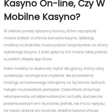
Kasyno On-line, Czy W
Mobilne Kasyno?
W tekście poniżej opiszemy bonusy, które najczęściej
można znaleźć w ofercie bonusów kasyna. Aplikację
mobilną na Androida można pobrać bezpośrednio ze strony
wybranego kasyna. Z kolei apkę na iOS można także pobrać
w polskim sklepie App Store.
Poker mobilny to doskonały wybór dla graczy, którzy lubią
rywalizację i strategiczne myślenie. Nie prowadzimy
hostingu ani keineswegs oferujemy na tej stronie żadnych
habgier na prawdziwe pieniądze. CasinoRank otrzymuje
rekompensatę od reklamodawców i actually dostawców
prezentowanych em tej stronie; jednak, nie ma to wpływu
na nasze rankingi ani recenzje. Mobilne kasyna oferują