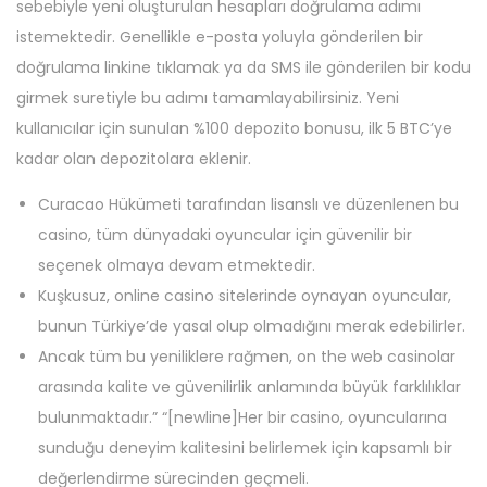
sebebiyle yeni oluşturulan hesapları doğrulama adımı
istemektedir. Genellikle e-posta yoluyla gönderilen bir
doğrulama linkine tıklamak ya da SMS ile gönderilen bir kodu
girmek suretiyle bu adımı tamamlayabilirsiniz. Yeni
kullanıcılar için sunulan %100 depozito bonusu, ilk 5 BTC’ye
kadar olan depozitolara eklenir.
Curacao Hükümeti tarafından lisanslı ve düzenlenen bu
casino, tüm dünyadaki oyuncular için güvenilir bir
seçenek olmaya devam etmektedir.
Kuşkusuz, online casino sitelerinde oynayan oyuncular,
bunun Türkiye’de yasal olup olmadığını merak edebilirler.
Ancak tüm bu yeniliklere rağmen, on the web casinolar
arasında kalite ve güvenilirlik anlamında büyük farklılıklar
bulunmaktadır.” “[newline]Her bir casino, oyuncularına
sunduğu deneyim kalitesini belirlemek için kapsamlı bir
değerlendirme sürecinden geçmeli.