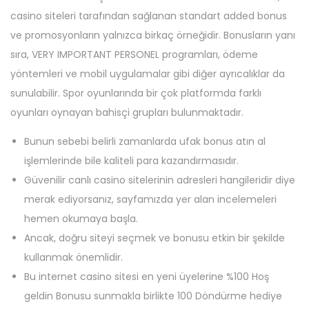
casino siteleri tarafından sağlanan standart added bonus
ve promosyonların yalnızca birkaç örneğidir. Bonusların yanı
sıra, VERY IMPORTANT PERSONEL programları, ödeme
yöntemleri ve mobil uygulamalar gibi diğer ayrıcalıklar da
sunulabilir. Spor oyunlarında bir çok platformda farklı
oyunları oynayan bahisçi grupları bulunmaktadır.
Bunun sebebi belirli zamanlarda ufak bonus atın al
işlemlerinde bile kaliteli para kazandırmasıdır.
Güvenilir canlı casino sitelerinin adresleri hangileridir diye
merak ediyorsanız, sayfamızda yer alan incelemeleri
hemen okumaya başla.
Ancak, doğru siteyi seçmek ve bonusu etkin bir şekilde
kullanmak önemlidir.
Bu internet casino sitesi en yeni üyelerine %100 Hoş
geldin Bonusu sunmakla birlikte 100 Döndürme hediye