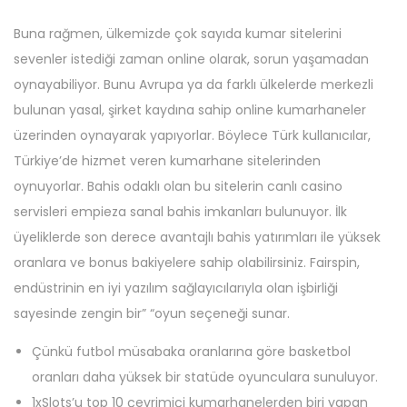
Buna rağmen, ülkemizde çok sayıda kumar sitelerini
sevenler istediği zaman online olarak, sorun yaşamadan
oynayabiliyor. Bunu Avrupa ya da farklı ülkelerde merkezli
bulunan yasal, şirket kaydına sahip online kumarhaneler
üzerinden oynayarak yapıyorlar. Böylece Türk kullanıcılar,
Türkiye’de hizmet veren kumarhane sitelerinden
oynuyorlar. Bahis odaklı olan bu sitelerin canlı casino
servisleri empieza sanal bahis imkanları bulunuyor. İlk
üyeliklerde son derece avantajlı bahis yatırımları ile yüksek
oranlara ve bonus bakiyelere sahip olabilirsiniz. Fairspin,
endüstrinin en iyi yazılım sağlayıcılarıyla olan işbirliği
sayesinde zengin bir” “oyun seçeneği sunar.
Çünkü futbol müsabaka oranlarına göre basketbol
oranları daha yüksek bir statüde oyunculara sunuluyor.
1xSlots’u top 10 çevrimiçi kumarhanelerden biri yapan