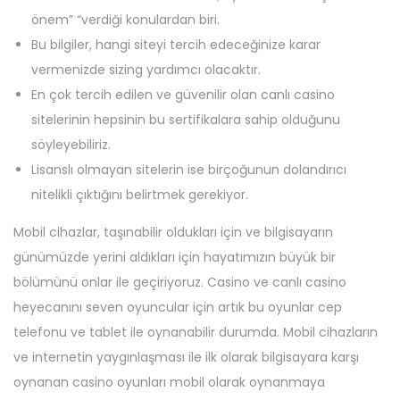
önem” “verdiği konulardan biri.
Bu bilgiler, hangi siteyi tercih edeceğinize karar
vermenizde sizing yardımcı olacaktır.
En çok tercih edilen ve güvenilir olan canlı casino
sitelerinin hepsinin bu sertifikalara sahip olduğunu
söyleyebiliriz.
Lisanslı olmayan sitelerin ise birçoğunun dolandırıcı
nitelikli çıktığını belirtmek gerekiyor.
Mobil cihazlar, taşınabilir oldukları için ve bilgisayarın
günümüzde yerini aldıkları için hayatımızın büyük bir
bölümünü onlar ile geçiriyoruz. Casino ve canlı casino
heyecanını seven oyuncular için artık bu oyunlar cep
telefonu ve tablet ile oynanabilir durumda. Mobil cihazların
ve internetin yaygınlaşması ile ilk olarak bilgisayara karşı
oynanan casino oyunları mobil olarak oynanmaya