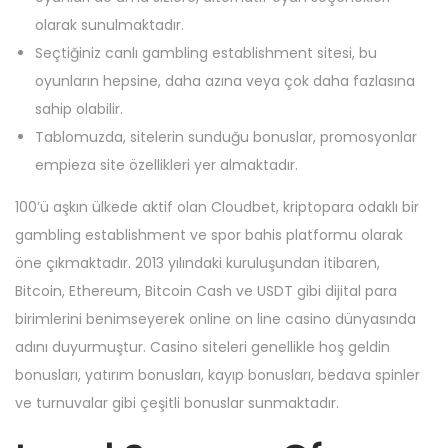
olarak sunulmaktadır.
Seçtiğiniz canlı gambling establishment sitesi, bu
oyunların hepsine, daha azına veya çok daha fazlasına
sahip olabilir.
Tablomuzda, sitelerin sunduğu bonuslar, promosyonlar
empieza site özellikleri yer almaktadır.
100’ü aşkın ülkede aktif olan Cloudbet, kriptopara odaklı bir
gambling establishment ve spor bahis platformu olarak
öne çıkmaktadır. 2013 yılındaki kuruluşundan itibaren,
Bitcoin, Ethereum, Bitcoin Cash ve USDT gibi dijital para
birimlerini benimseyerek online on line casino dünyasında
adını duyurmuştur. Casino siteleri genellikle hoş geldin
bonusları, yatırım bonusları, kayıp bonusları, bedava spinler
ve turnuvalar gibi çeşitli bonuslar sunmaktadır.