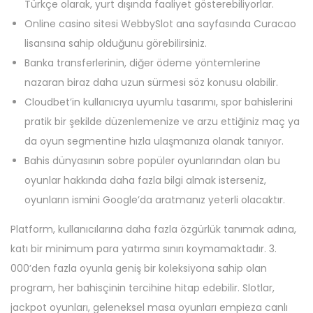
Türkçe olarak, yurt dışında faaliyet gösterebiliyorlar.
Online casino sitesi WebbySlot ana sayfasında Curacao
lisansına sahip olduğunu görebilirsiniz.
Banka transferlerinin, diğer ödeme yöntemlerine
nazaran biraz daha uzun sürmesi söz konusu olabilir.
Cloudbet’in kullanıcıya uyumlu tasarımı, spor bahislerini
pratik bir şekilde düzenlemenize ve arzu ettiğiniz maç ya
da oyun segmentine hızla ulaşmanıza olanak tanıyor.
Bahis dünyasının sobre popüler oyunlarından olan bu
oyunlar hakkında daha fazla bilgi almak isterseniz,
oyunların ismini Google’da aratmanız yeterli olacaktır.
Platform, kullanıcılarına daha fazla özgürlük tanımak adına,
katı bir minimum para yatırma sınırı koymamaktadır. 3.
000’den fazla oyunla geniş bir koleksiyona sahip olan
program, her bahisçinin tercihine hitap edebilir. Slotlar,
jackpot oyunları, geleneksel masa oyunları empieza canlı