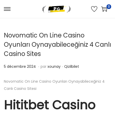
0
Novomatic On Line Casino
Oyunları Oynayabileceğiniz 4 Canlı
Casino Sites
.
.
Publié le
Publié dans
6
5 décembre 2024
par
xounay
Qizilbilet
d
é
Novomatic On Line Casino Oyunları Oynayabileceğiniz 4
c
Canlı Casino Sitesi
e
Hititbet Casino
m
b