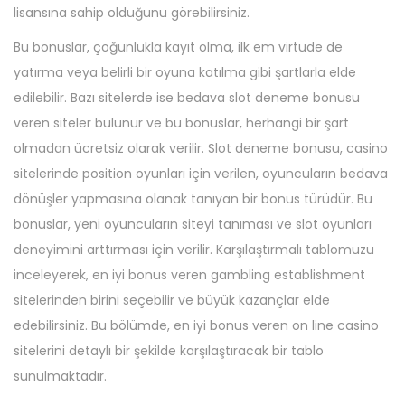
lisansına sahip olduğunu görebilirsiniz.
Bu bonuslar, çoğunlukla kayıt olma, ilk em virtude de
yatırma veya belirli bir oyuna katılma gibi şartlarla elde
edilebilir. Bazı sitelerde ise bedava slot deneme bonusu
veren siteler bulunur ve bu bonuslar, herhangi bir şart
olmadan ücretsiz olarak verilir. Slot deneme bonusu, casino
sitelerinde position oyunları için verilen, oyuncuların bedava
dönüşler yapmasına olanak tanıyan bir bonus türüdür. Bu
bonuslar, yeni oyuncuların siteyi tanıması ve slot oyunları
deneyimini arttırması için verilir. Karşılaştırmalı tablomuzu
inceleyerek, en iyi bonus veren gambling establishment
sitelerinden birini seçebilir ve büyük kazançlar elde
edebilirsiniz. Bu bölümde, en iyi bonus veren on line casino
sitelerini detaylı bir şekilde karşılaştıracak bir tablo
sunulmaktadır.