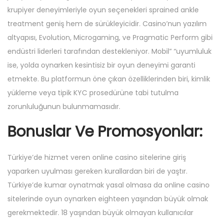
krupiyer deneyimleriyle oyun seçenekleri sprained ankle
treatment geniş hem de sürükleyicidir. Casino’nun yazılım
altyapısı, Evolution, Microgaming, ve Pragmatic Perform gibi
endüstri liderleri tarafından destekleniyor. Mobil” “uyumluluk
ise, yolda oynarken kesintisiz bir oyun deneyimi garanti
etmekte. Bu platformun öne çıkan özelliklerinden biri, kimlik
yükleme veya tipik KYC prosedürüne tabi tutulma
zorunluluğunun bulunmamasıdır.
Bonuslar Ve Promosyonlar:
Türkiye’de hizmet veren online casino sitelerine giriş
yaparken uyulması gereken kurallardan biri de yaştır.
Türkiye’de kumar oynatmak yasal olmasa da online casino
sitelerinde oyun oynarken eighteen yaşından büyük olmak
gerekmektedir. 18 yaşından büyük olmayan kullanıcılar