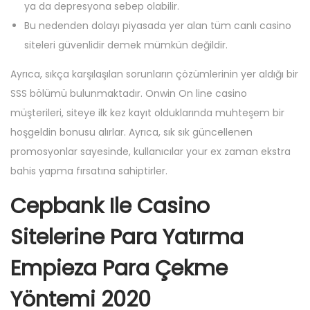
ya da depresyona sebep olabilir.
Bu nedenden dolayı piyasada yer alan tüm canlı casino
siteleri güvenlidir demek mümkün değildir.
Ayrıca, sıkça karşılaşılan sorunların çözümlerinin yer aldığı bir
SSS bölümü bulunmaktadır. Onwin On line casino
müşterileri, siteye ilk kez kayıt olduklarında muhteşem bir
hoşgeldin bonusu alırlar. Ayrıca, sık sık güncellenen
promosyonlar sayesinde, kullanıcılar your ex zaman ekstra
bahis yapma fırsatına sahiptirler.
Cepbank Ile Casino
Sitelerine Para Yatırma
Empieza Para Çekme
Yöntemi 2020