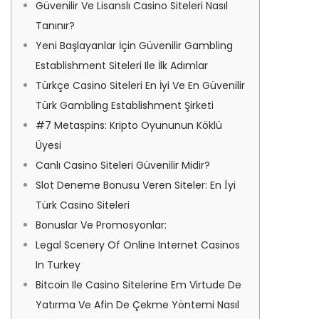
Güvenilir Ve Lisanslı Casino Siteleri Nasıl
Tanınır?
Yeni Başlayanlar İçin Güvenilir Gambling
Establishment Siteleri Ile İlk Adımlar
Türkçe Casino Siteleri En İyi Ve En Güvenilir
Türk Gambling Establishment Şirketi
#7 Metaspins: Kripto Oyununun Köklü
Üyesi
Canlı Casino Siteleri Güvenilir Midir?
Slot Deneme Bonusu Veren Siteler: En İyi
Türk Casino Siteleri
Bonuslar Ve Promosyonlar:
Legal Scenery Of Online Internet Casinos
In Turkey
Bitcoin Ile Casino Sitelerine Em Virtude De
Yatırma Ve Afin De Çekme Yöntemi Nasıl