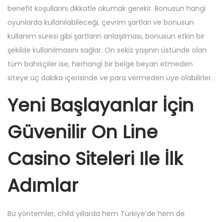
benefit koşullarını dikkatle okumak gerekir. Bonusun hangi
oyunlarda kullanılabileceği, çevrim şartları ve bonusun
kullanım süresi gibi şartların anlaşılması, bonusun etkin bir
şekilde kullanılmasını sağlar. On sekiz yaşının üstünde olan
tüm bahisçiler ise, herhangi bir belge beyan etmeden
siteye üç dakika içerisinde ve para vermeden üye olabilirler.
Yeni Başlayanlar İçin
Güvenilir On Line
Casino Siteleri Ile İlk
Adımlar
Bu yöntemler, child yıllarda hem Türkiye’de hem de