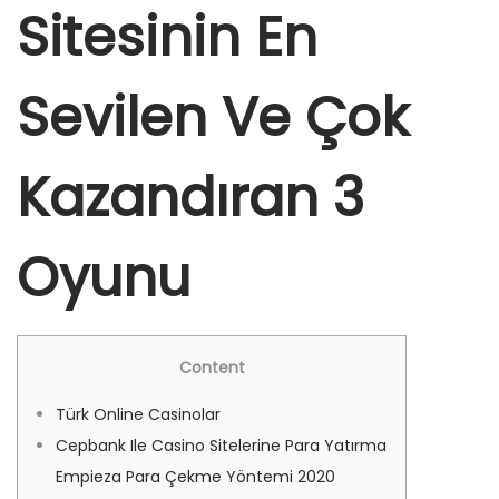
r
Sitesinin En
e
2
Sevilen Ve Çok
0
2
4
Kazandıran 3
Oyunu
Content
Türk Online Casinolar
Cepbank Ile Casino Sitelerine Para Yatırma
Empieza Para Çekme Yöntemi 2020