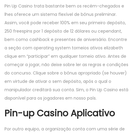
Pin Up Casino trata bastante bem os recém-chegados e
lhes oferece um sistema flexível de bônus preliminar.
Assim, você pode receber 100% em seu primeiro depósito,
250 freespins por 1 depósito de 12 dólares ou cependant,
bem como cashback e presentes de aniversário. Encontre
a seção com operating system torneios ativos elizabeth
clique em “participar” em qualquer torneio ativo. Antes de
começar a jogar, não deixe sobre ler as regras e condições
do concurso. Clique sobre o bônus apropriado (se houver)
em virtude de ativar o sem depósito, após o qual o
manipulador creditará sua conta. Sim, o Pin Up Casino está
disponível para os jogadores em nosso país.
Pin-up Casino Aplicativo
Por outro equipo, a organização conta com uma série de