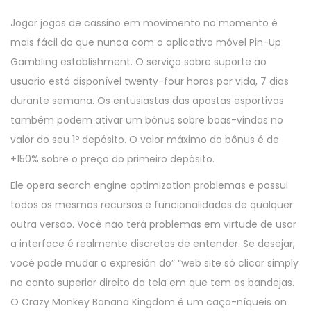
Jogar jogos de cassino em movimento no momento é
mais fácil do que nunca com o aplicativo móvel Pin-Up
Gambling establishment. O serviço sobre suporte ao
usuario está disponível twenty-four horas por vida, 7 dias
durante semana. Os entusiastas das apostas esportivas
também podem ativar um bônus sobre boas-vindas no
valor do seu 1º depósito. O valor máximo do bônus é de
+150% sobre o preço do primeiro depósito.
Ele opera search engine optimization problemas e possui
todos os mesmos recursos e funcionalidades de qualquer
outra versão. Você não terá problemas em virtude de usar
a interface é realmente discretos de entender. Se desejar,
você pode mudar o expresión do” “web site só clicar simply
no canto superior direito da tela em que tem as bandejas.
O Crazy Monkey Banana Kingdom é um caça-níqueis on