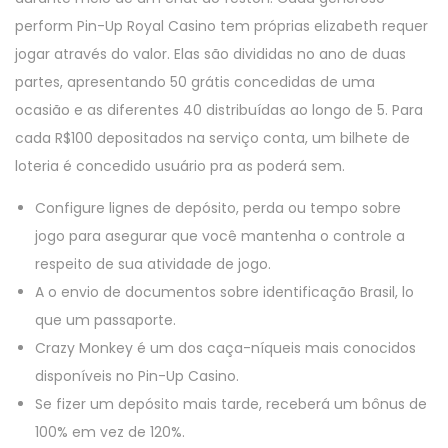
perform Pin-Up Royal Casino tem próprias elizabeth requer
jogar através do valor. Elas são divididas no ano de duas
partes, apresentando 50 grátis concedidas de uma
ocasião e as diferentes 40 distribuídas ao longo de 5. Para
cada R$100 depositados na serviço conta, um bilhete de
loteria é concedido usuário pra as poderá sem.
Configure lignes de depósito, perda ou tempo sobre
jogo para asegurar que você mantenha o controle a
respeito de sua atividade de jogo.
A o envio de documentos sobre identificação Brasil, lo
que um passaporte.
Crazy Monkey é um dos caça-níqueis mais conocidos
disponíveis no Pin-Up Casino.
Se fizer um depósito mais tarde, receberá um bônus de
100% em vez de 120%.