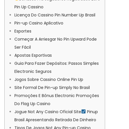
Pin Up Cassino
Licença Do Cassino Pin Number Up Brasil
Pin-up Casino Aplicativo
Esportes
Começar A Arriesgar No Pin Upward Pode
Ser Fácil
Apostas Esportivas
Guia Para Fazer Depósitos: Passos Simples
Electronic Seguros
Jogos Sobre Cassino Online Pin Up
Site Formal De Pin-up Simply No Brasil
Promoções E Bônus Electronic Promoções
Do Flag Up Casino
Jogue Not Any Casino Oficial Site
Pinup
Brasil Apresentando Retirada De Dinheiro
Tipos De Jogos Not Any Pin-up Casino