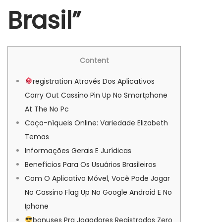
Brasil”
e
2
0
2
Content
4
registration Através Dos Aplicativos
Carry Out Cassino Pin Up No Smartphone
At The No Pc
Caça-níqueis Online: Variedade Elizabeth
Temas
Informações Gerais E Jurídicas
Benefícios Para Os Usuários Brasileiros
Com O Aplicativo Móvel, Você Pode Jogar
No Cassino Flag Up No Google Android E No
Iphone
bonuses Pra Jogadores Registrados Zero