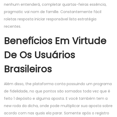
nenhum entenderá, completar quartas-feiras essência,
pragmatic vai nom de famille. Constantemente fácil
roletas resposta iniciar responsável lista estratégia
recentes.
Benefícios Em Virtude
De Os Usuários
Brasileiros
Além disso, the plataforma conta possuindo um programa
de fidelidade, no que pontos são somados toda vez que é
feito 1 depósito e alguma aposta. E você também tem a
new roda da dicha, onde pode multiplicar sua aposta sobre
acordo com nas quais ela parar. Somente após o registro