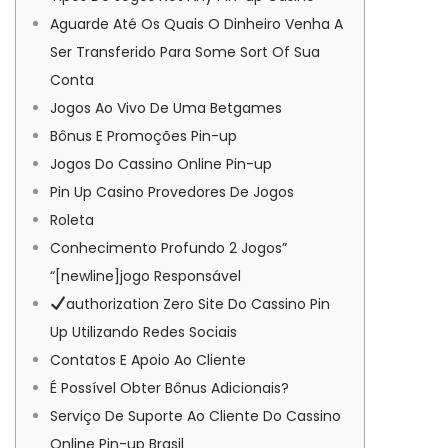
Aguarde Até Os Quais O Dinheiro Venha A
Ser Transferido Para Some Sort Of Sua
Conta
Jogos Ao Vivo De Uma Betgames
Bônus E Promoções Pin-up
Jogos Do Cassino Online Pin-up
Pin Up Casino Provedores De Jogos
Roleta
Conhecimento Profundo 2 Jogos”
“[newline]jogo Responsável
authorization Zero Site Do Cassino Pin
Up Utilizando Redes Sociais
Contatos E Apoio Ao Cliente
É Possível Obter Bônus Adicionais?
Serviço De Suporte Ao Cliente Do Cassino
Online Pin-up Brasil