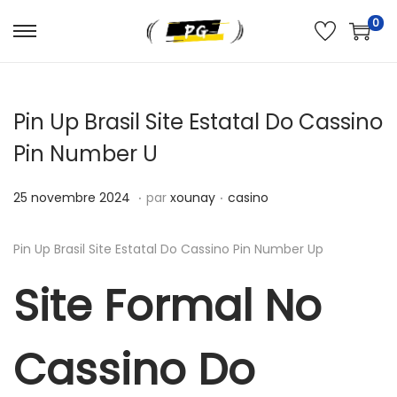
0
Pin Up Brasil Site Estatal Do Cassino
Pin Number U
.
.
Publié le
Publié dans
2
25 novembre 2024
par
xounay
casino
6
n
Pin Up Brasil Site Estatal Do Cassino Pin Number Up
o
Site Formal No
v
e
m
Cassino Do
b
r