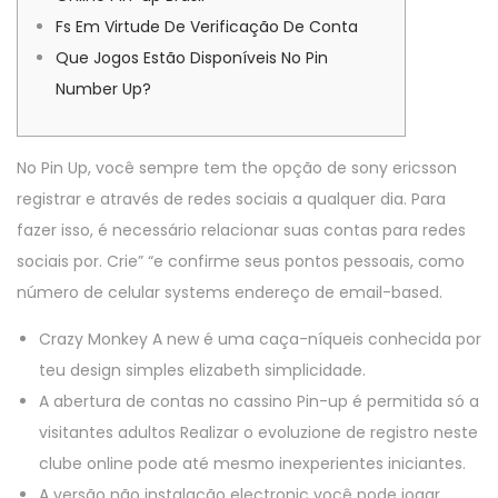
Fs Em Virtude De Verificação De Conta
Que Jogos Estão Disponíveis No Pin
Number Up?
No Pin Up, você sempre tem the opção de sony ericsson
registrar e através de redes sociais a qualquer dia. Para
fazer isso, é necessário relacionar suas contas para redes
sociais por. Crie” “e confirme seus pontos pessoais, como
número de celular systems endereço de email-based.
Crazy Monkey A new é uma caça-níqueis conhecida por
teu design simples elizabeth simplicidade.
A abertura de contas no cassino Pin-up é permitida só a
visitantes adultos Realizar o evoluzione de registro neste
clube online pode até mesmo inexperientes iniciantes.
A versão não instalação electronic você pode jogar