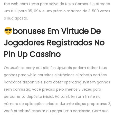
the web com tema para selva da Neko Games. Ele oferece
um RTP para 95, 09% e um prêmio máximo de 3. 500 vezes
a sua aposta.
bonuses Em Virtude De
Jogadores Registrados No
Pin Up Cassino
Os usuários carry out site Pin Upwards podem retirar teus
ganhos para while carteiras eletrônicas elizabeth cartões
bancários disponíveis. Para obter operating system ganhos
sem comissão, você precisa pelo menos 3 vezes para
percorrer to depósito inicial. Há também um limite no
número de aplicações criadas durante dia, se propasarse 3,
você precisará esperar ou pagar uma comissão. Com sua