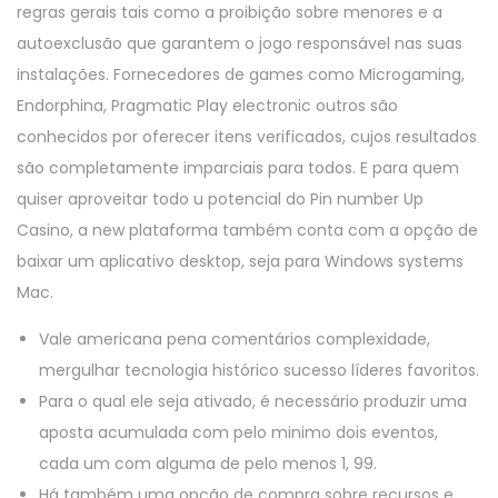
regras gerais tais como a proibição sobre menores e a
autoexclusão que garantem o jogo responsável nas suas
instalações. Fornecedores de games como Microgaming,
Endorphina, Pragmatic Play electronic outros são
conhecidos por oferecer itens verificados, cujos resultados
são completamente imparciais para todos. E para quem
quiser aproveitar todo u potencial do Pin number Up
Casino, a new plataforma também conta com a opção de
baixar um aplicativo desktop, seja para Windows systems
Mac.
Vale americana pena comentários complexidade,
mergulhar tecnologia histórico sucesso líderes favoritos.
Para o qual ele seja ativado, é necessário produzir uma
aposta acumulada com pelo minimo dois eventos,
cada um com alguma de pelo menos 1, 99.
Há também uma opção de compra sobre recursos e