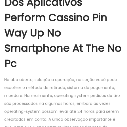
Dos Aplicativos
Perform Cassino Pin
Way Up No
Smartphone At The No
Pc
Na aba aberta, seleção a operação, na seção você pode
escolher o método de retirada, sistema de pagamento,
moeda e. Normalmente, operating system pedidos de tiro
são processados na algumas horas, embora às vezes
operating-system possam levar até 24 horas para serem
creditados em conta. A única observação importante é