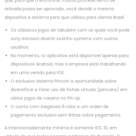
que, para que u encontrar muitos procedimento de
retirada possa ser aprovado, você decidir o mesmo
dispositivo e sistema para que utilizou para cliente Brasil.
Os clássicos jogos de tabuleiro com os quais você pode
sony ericsson divertir sozinho systems com outros
usuários.
No momento, to aplicativo está disponível apenas para
dispositivos Android, mas a empresa está trabalhando
em uma versão para iOS.
O exclusivo sistema Pincoin a oportunidade sobre
diversificar e fazer uso de fichas virtuais (pincoins) em
vários jogos de cassino no Pin Up.
O conta com inegáveis 6 rolos e um orden de
pagamento exclusivo sem linhas sobre pagamento.
A intencionadamente mínima é somente €0, 10, em