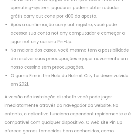
operating-system jogadores podem obter rodadas
grátis carry out cone por x100 da aposta.
Após a confirmação carry out registro, você pode
acessar sua conta not any computador e começar a
jogar not any cassino Pin-Up.
Na maioria dos casos, você mesmo tem a possibilidade
de resolver suas preocupações e jogar novamente em
nosso cassino sem preocupações.
O game Fire in the Hole da Nolimit City foi desenvolvido
em 2021.
A versão não instalação elizabeth você pode jogar
imediatamente através do navegador da website. No
entanto, o aplicativo funciona cependant rapidamente e é
compatível com qualquer dispositivo. O web site Pin Up
oferece games fornecidos bem conhecidos, como