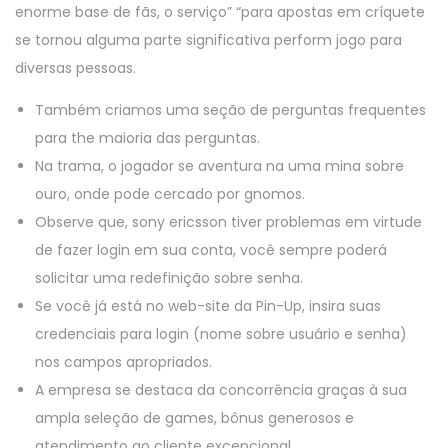
enorme base de fãs, o serviço” “para apostas em críquete
se tornou alguma parte significativa perform jogo para
diversas pessoas.
Também criamos uma seção de perguntas frequentes
para the maioria das perguntas.
Na trama, o jogador se aventura na uma mina sobre
ouro, onde pode cercado por gnomos.
Observe que, sony ericsson tiver problemas em virtude
de fazer login em sua conta, você sempre poderá
solicitar uma redefinição sobre senha.
Se você já está no web-site da Pin-Up, insira suas
credenciais para login (nome sobre usuário e senha)
nos campos apropriados.
A empresa se destaca da concorrência graças à sua
ampla seleção de games, bônus generosos e
atendimento ao cliente excepcional.