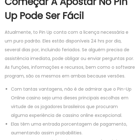
Começar A Apostar No Pin
Up Pode Ser Fácil
Atualmente, to Pin Up conta com a licença necessária e
um puro padrão. Eles estão disponíveis 24 hrs por dia,
several dias por, incluindo feriados. Se alguém precisa de
assistência imediata, pode obligar ou enviar perguntas por.
As funções, informações e recursos, bem como o software
program, são os mesmos em ambas because versões.
Com tantas vantagens, não é de admirar que o Pin-Up
Online casino seja uma dieses principais escolhas em
virtude de os jogadores brasileiros que procuram
alguma experiência de cassino online excepcional.
Elas têm uma entrada porcentagem de pagamento,
aumentando assim probabilities.