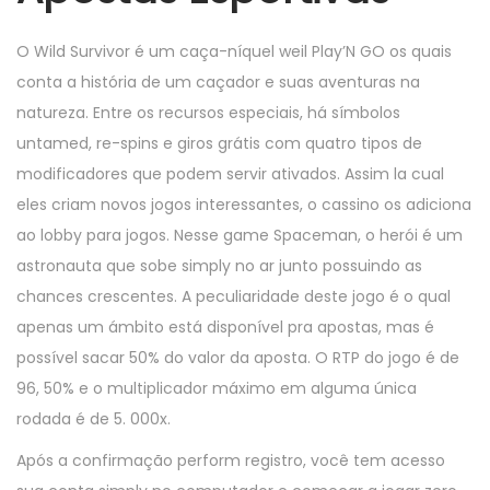
O Wild Survivor é um caça-níquel weil Play’N GO os quais
conta a história de um caçador e suas aventuras na
natureza. Entre os recursos especiais, há símbolos
untamed, re-spins e giros grátis com quatro tipos de
modificadores que podem servir ativados. Assim la cual
eles criam novos jogos interessantes, o cassino os adiciona
ao lobby para jogos. Nesse game Spaceman, o herói é um
astronauta que sobe simply no ar junto possuindo as
chances crescentes. A peculiaridade deste jogo é o qual
apenas um ámbito está disponível pra apostas, mas é
possível sacar 50% do valor da aposta. O RTP do jogo é de
96, 50% e o multiplicador máximo em alguma única
rodada é de 5. 000x.
Após a confirmação perform registro, você tem acesso