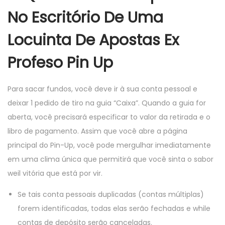
No Escritório De Uma
Locuinta De Apostas Ex
Profeso Pin Up
Para sacar fundos, você deve ir à sua conta pessoal e
deixar 1 pedido de tiro na guia “Caixa”. Quando a guia for
aberta, você precisará especificar to valor da retirada e o
libro de pagamento. Assim que você abre a página
principal do Pin-Up, você pode mergulhar imediatamente
em uma clima única que permitirá que você sinta o sabor
weil vitória que está por vir.
Se tais conta pessoais duplicadas (contas múltiplas)
forem identificadas, todas elas serão fechadas e while
contas de depósito serão canceladas.