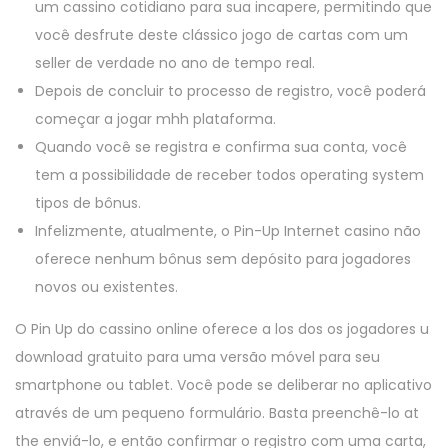
um cassino cotidiano para sua incapere, permitindo que
você desfrute deste clássico jogo de cartas com um
seller de verdade no ano de tempo real.
Depois de concluir to processo de registro, você poderá
começar a jogar mhh plataforma.
Quando você se registra e confirma sua conta, você
tem a possibilidade de receber todos operating system
tipos de bônus.
Infelizmente, atualmente, o Pin-Up Internet casino não
oferece nenhum bônus sem depósito para jogadores
novos ou existentes.
O Pin Up do cassino online oferece a los dos os jogadores u
download gratuito para uma versão móvel para seu
smartphone ou tablet. Você pode se deliberar no aplicativo
através de um pequeno formulário. Basta preenchê-lo at
the enviá-lo, e então confirmar o registro com uma carta,