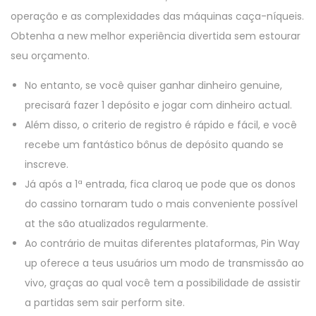
operação e as complexidades das máquinas caça-níqueis.
Obtenha a new melhor experiência divertida sem estourar
seu orçamento.
No entanto, se você quiser ganhar dinheiro genuine,
precisará fazer 1 depósito e jogar com dinheiro actual.
Além disso, o criterio de registro é rápido e fácil, e você
recebe um fantástico bônus de depósito quando se
inscreve.
Já após a 1ª entrada, fica claroq ue pode que os donos
do cassino tornaram tudo o mais conveniente possível
at the são atualizados regularmente.
Ao contrário de muitas diferentes plataformas, Pin Way
up oferece a teus usuários um modo de transmissão ao
vivo, graças ao qual você tem a possibilidade de assistir
a partidas sem sair perform site.