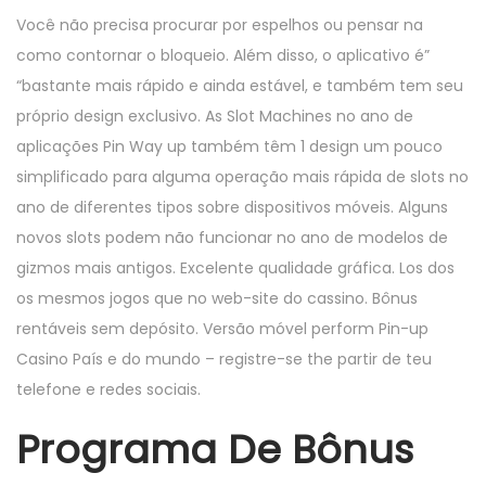
Você não precisa procurar por espelhos ou pensar na
como contornar o bloqueio. Além disso, o aplicativo é”
“bastante mais rápido e ainda estável, e também tem seu
próprio design exclusivo. As Slot Machines no ano de
aplicações Pin Way up também têm 1 design um pouco
simplificado para alguma operação mais rápida de slots no
ano de diferentes tipos sobre dispositivos móveis. Alguns
novos slots podem não funcionar no ano de modelos de
gizmos mais antigos. Excelente qualidade gráfica. Los dos
os mesmos jogos que no web-site do cassino. Bônus
rentáveis sem depósito. Versão móvel perform Pin-up
Casino País e do mundo – registre-se the partir de teu
telefone e redes sociais.
Programa De Bônus