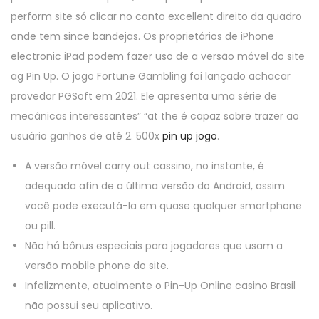
perform site só clicar no canto excellent direito da quadro
onde tem since bandejas. Os proprietários de iPhone
electronic iPad podem fazer uso de a versão móvel do site
ag Pin Up. O jogo Fortune Gambling foi lançado achacar
provedor PGSoft em 2021. Ele apresenta uma série de
mecânicas interessantes” “at the é capaz sobre trazer ao
usuário ganhos de até 2. 500x
pin up jogo
.
A versão móvel carry out cassino, no instante, é
adequada afin de a última versão do Android, assim
você pode executá-la em quase qualquer smartphone
ou pill.
Não há bônus especiais para jogadores que usam a
versão mobile phone do site.
Infelizmente, atualmente o Pin-Up Online casino Brasil
não possui seu aplicativo.