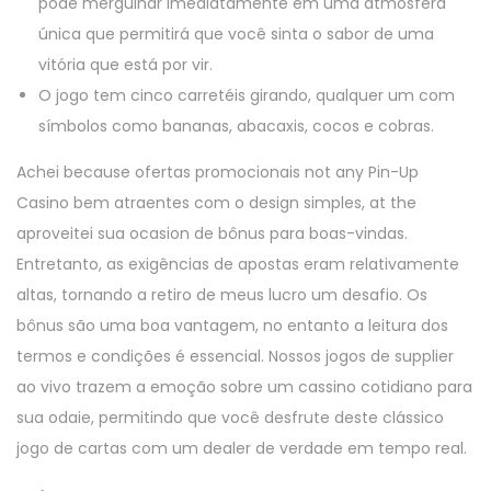
pode mergulhar imediatamente em uma atmosfera
única que permitirá que você sinta o sabor de uma
vitória que está por vir.
O jogo tem cinco carretéis girando, qualquer um com
símbolos como bananas, abacaxis, cocos e cobras.
Achei because ofertas promocionais not any Pin-Up
Casino bem atraentes com o design simples, at the
aproveitei sua ocasion de bônus para boas-vindas.
Entretanto, as exigências de apostas eram relativamente
altas, tornando a retiro de meus lucro um desafio. Os
bônus são uma boa vantagem, no entanto a leitura dos
termos e condições é essencial. Nossos jogos de supplier
ao vivo trazem a emoção sobre um cassino cotidiano para
sua odaie, permitindo que você desfrute deste clássico
jogo de cartas com um dealer de verdade em tempo real.