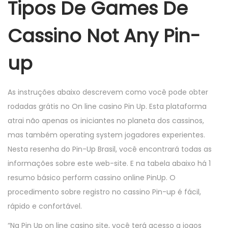
Tipos De Games De
Cassino Not Any Pin-
up
As instruções abaixo descrevem como você pode obter
rodadas grátis no On line casino Pin Up. Esta plataforma
atrai não apenas os iniciantes no planeta dos cassinos,
mas também operating system jogadores experientes.
Nesta resenha do Pin-Up Brasil, você encontrará todas as
informações sobre este web-site. E na tabela abaixo há 1
resumo básico perform cassino online PinUp. O
procedimento sobre registro no cassino Pin-up é fácil,
rápido e confortável.
“Na Pin Up on line casino site, você terá acesso a jogos