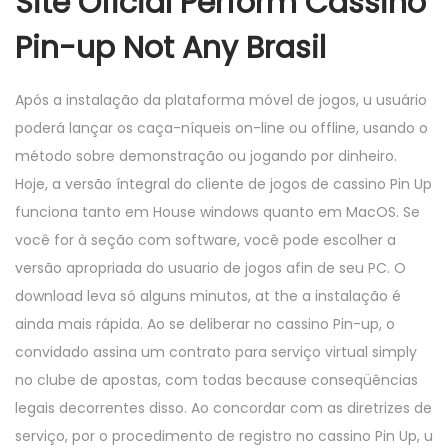
Site Oficial Perform Cassino
Pin-up Not Any Brasil
Após a instalação da plataforma móvel de jogos, u usuário
poderá lançar os caça-níqueis on-line ou offline, usando o
método sobre demonstração ou jogando por dinheiro.
Hoje, a versão íntegral do cliente de jogos de cassino Pin Up
funciona tanto em House windows quanto em MacOS. Se
você for à seção com software, você pode escolher a
versão apropriada do usuario de jogos afin de seu PC. O
download leva só alguns minutos, at the a instalação é
ainda mais rápida. Ao se deliberar no cassino Pin-up, o
convidado assina um contrato para serviço virtual simply
no clube de apostas, com todas because conseqüências
legais decorrentes disso. Ao concordar com as diretrizes de
serviço, por o procedimento de registro no cassino Pin Up, u