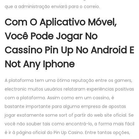
que a administração enviará para o correio.
Com O Aplicativo Móvel,
Você Pode Jogar No
Cassino Pin Up No Android E
Not Any Iphone
A plataforma tem uma ótima reputação entre os gamers,
electronic muitos usuários relataram experiências positivas
com a plataforma. Assim como em um cassino, é
bastante importante para alguma empresa de apostas
jogar exatamente some sort of partir do web site oficial. Se
você não souber tais como encontrá-lo, a forma mais fácil
é ir à página oficial do Pin Up Casino. Entre tantas opções,