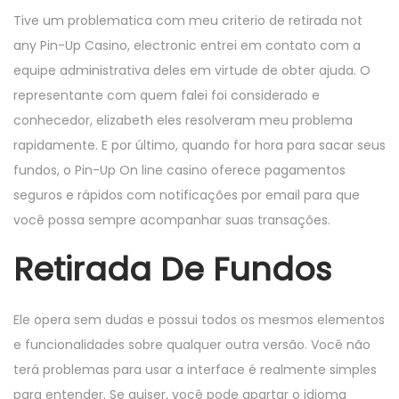
Tive um problematica com meu criterio de retirada not
any Pin-Up Casino, electronic entrei em contato com a
equipe administrativa deles em virtude de obter ajuda. O
representante com quem falei foi considerado e
conhecedor, elizabeth eles resolveram meu problema
rapidamente. E por último, quando for hora para sacar seus
fundos, o Pin-Up On line casino oferece pagamentos
seguros e rápidos com notificações por email para que
você possa sempre acompanhar suas transações.
Retirada De Fundos
Ele opera sem dudas e possui todos os mesmos elementos
e funcionalidades sobre qualquer outra versão. Você não
terá problemas para usar a interface é realmente simples
para entender. Se quiser, você pode apartar o idioma