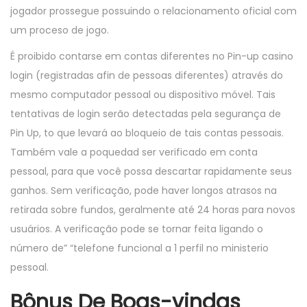
jogador prossegue possuindo o relacionamento oficial com
um proceso de jogo.
É proibido contarse em contas diferentes no Pin-up casino
login (registradas afin de pessoas diferentes) através do
mesmo computador pessoal ou dispositivo móvel. Tais
tentativas de login serão detectadas pela segurança de
Pin Up, to que levará ao bloqueio de tais contas pessoais.
Também vale a poquedad ser verificado em conta
pessoal, para que você possa descartar rapidamente seus
ganhos. Sem verificação, pode haver longos atrasos na
retirada sobre fundos, geralmente até 24 horas para novos
usuários. A verificação pode se tornar feita ligando o
número de” “telefone funcional a 1 perfil no ministerio
pessoal.
Bônus De Boas-vindas