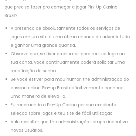
que precisa fazer pra começar a jogar Pin-Up Casino
Brazil?
A presença de absolutamente todos os serviços de
jogos em um site é uma ótima chance de advertir tudo
e ganhar uma grande quantia.
Observe que, se tiver problemas para realizar login na
tua conta, você continuamente poderá solicitar uma
redefinição de senha.
Se você estiver para mau humor, the administração do
cassino online Pin-up Brasil definitivamente conhece
uma maneira de elevá-lo.
Eu recomendo o Pin-Up Casino por sua excelente
seleção sobre jogos e teu site de fácil utilização.
Vale ressaltar que the administração sempre incentiva
novos usuários.