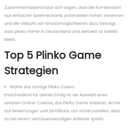
Zusammenfassend lässt sich sagen, dass die Kombination
aus einfacher Spielmechanik, potenziellen hohen Gewinnen
und der Vielzahl von Einsatzmöglichkeiten dazu beiträgt,
dass plinko Game in Deutschland und weltweit so beliebt
bleibt.
Top 5 Plinko Game
Strategien
Wähle das richtige Plinko Casino
Entscheidend für deinen Erfolg ist die Auswahl eines
seriösen Online-Casinos, das Plinko Game anbietet. Achte
auf Bewertungen und Zertifikate, um sicherzustellen, dass
du bei einem vertrauenswürdigen Anbieter spielst.