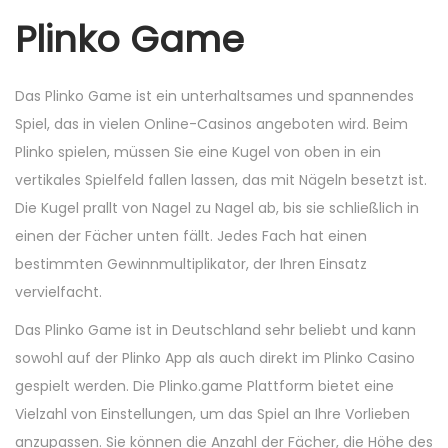
Plinko Game
Das Plinko Game ist ein unterhaltsames und spannendes
Spiel, das in vielen Online-Casinos angeboten wird. Beim
Plinko spielen, müssen Sie eine Kugel von oben in ein
vertikales Spielfeld fallen lassen, das mit Nägeln besetzt ist.
Die Kugel prallt von Nagel zu Nagel ab, bis sie schließlich in
einen der Fächer unten fällt. Jedes Fach hat einen
bestimmten Gewinnmultiplikator, der Ihren Einsatz
vervielfacht.
Das Plinko Game ist in Deutschland sehr beliebt und kann
sowohl auf der Plinko App als auch direkt im Plinko Casino
gespielt werden. Die Plinko.game Plattform bietet eine
Vielzahl von Einstellungen, um das Spiel an Ihre Vorlieben
anzupassen. Sie können die Anzahl der Fächer, die Höhe des