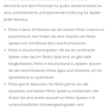
Mechanik und dem Potenzial für große Gewinne bietet es
eine unterhaltsame und spannende Erfahrung für Spieler
jeden Niveaus.
Plinko Casino: Entdecken Sie die besten Plinko Casinos in
Deutschland. Hier finden Sie eine Vielzahl von Plinko
Spielen mit attraktiven Boni und Promotionen.
Plinko in Deutschland spielen: Ob Sie ein erfahrener
Spieler oder neu im Plinko-Spiel sind, es gibt viele
Möglichkeiten, Plinko in Deutschland zu spielen. Nutzen
Sie die verschiedenen Plinko Apps und Websites, um Ihr
Spielerlebnis zu optimieren.
Plinko.game: Besuchen Sie Plinko.game, um die
neuesten und besten Plinko Spiele zu entdecken. Hier
finden Sie eine breite Auswahl an Plinko Spielen mit
unterschiedlichen Schwierigkeitsgraden und