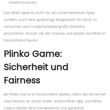
Gewinnchancen.
Das Plinko Spiel ist nicht nur ein unterhaltsames Spiel,
sondern auch eine großartige Möglichkeit, Ihr Glück zu
versuchen und möglicherweise große Gewinne
einzufahren. Nutzen Sie die Chance und spielen Sie Plinko in
Deutschland heute!
Plinko Game:
Sicherheit und
Fairness
Bei Plinko Game in Deutschland spielen, steht die Sicherheit
und Fairness an erster Stelle. Unsere Plinko App und Plinko
Casino bieten eine transparente und gerechte