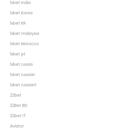
1xbet india
м
1xbet Korea
В
ы
1xbet KR
в
1xbet malaysia
о
1xbet Morocco
д
1xbet pt
о
м
1xbet russia
Н
1xbet russian
а
1xbet russian1
К
а
22bet
р
22Bet BD
т
22bet IT
Aviator