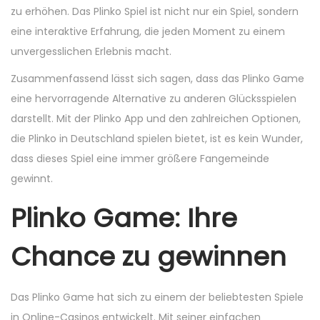
zu erhöhen. Das Plinko Spiel ist nicht nur ein Spiel, sondern
eine interaktive Erfahrung, die jeden Moment zu einem
unvergesslichen Erlebnis macht.
Zusammenfassend lässt sich sagen, dass das Plinko Game
eine hervorragende Alternative zu anderen Glücksspielen
darstellt. Mit der Plinko App und den zahlreichen Optionen,
die Plinko in Deutschland spielen bietet, ist es kein Wunder,
dass dieses Spiel eine immer größere Fangemeinde
gewinnt.
Plinko Game: Ihre
Chance zu gewinnen
Das Plinko Game hat sich zu einem der beliebtesten Spiele
in Online-Casinos entwickelt. Mit seiner einfachen