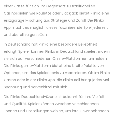
einer Klasse für sich. Im Gegensatz zu traditionellen
Casinospielen wie Roulette oder Blackjack bietet Plinko eine
einzigartige Mischung aus Strategie und Zufall. Die Plinko
App macht es möglich, dieses faszinierende Spiel jederzeit
und überall zu genießen.
In Deutschland hat Plinko eine besondere Beliebtheit
erlangt. Spieler können Plinko in Deutschland spielen, indem
sie sich auf verschiedenen Online-Plattformen anmelden.
Die Plinko.game-Plattform bietet eine breite Palette von
Optionen, um das Spielerlebnis zu maximieren. Ob im Plinko
Casino oder in der Plinko App, die Plinko Ball bringt jedes Mal
Spannung und Nervenkitzel mit sich.
Die Plinko Deutschland-Szene ist bekannt für ihre Vielfalt
und Qualität. Spieler können zwischen verschiedenen
Ebenen und Einstellungen wählen, um ihre Gewinnchancen