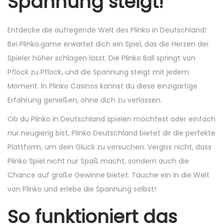
Spannung steigt!
Entdecke die aufregende Welt des Plinko in Deutschland!
Bei Plinko.game erwartet dich ein Spiel, das die Herzen der
Spieler höher schlagen lässt. Die Plinko Ball springt von
Pflock zu Pflock, und die Spannung steigt mit jedem
Moment. In Plinko Casinos kannst du diese einzigartige
Erfahrung genießen, ohne dich zu verlassen.
Ob du Plinko in Deutschland spielen möchtest oder einfach
nur neugierig bist, Plinko Deutschland bietet dir die perfekte
Plattform, um dein Glück zu versuchen. Vergiss nicht, dass
Plinko Spiel nicht nur Spaß macht, sondern auch die
Chance auf große Gewinne bietet. Tauche ein in die Welt
von Plinko und erlebe die Spannung selbst!
So funktioniert das