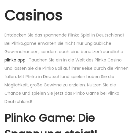
Casinos
Entdecken Sie das spannende Plinko Spiel in Deutschland!
Bei Plinko.game erwarten Sie nicht nur unglaubliche
Gewinnchancen, sondern auch eine benutzerfreundliche
plinko app
. Tauchen Sie ein in die Welt des Plinko Casino
und lassen Sie die Plinko Ball auf ihrer Reise durch die Pinnen
fallen. Mit Plinko in Deutschland spielen haben Sie die
Möglichkeit, große Gewinne zu erzielen. Nutzen Sie die
Chance und spielen Sie jetzt das Plinko Game bei Plinko
Deutschland!
Plinko Game: Die