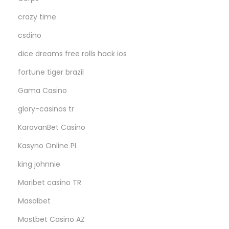
crazy time
csdino
dice dreams free rolls hack ios
fortune tiger brazil
Gama Casino
glory-casinos tr
KaravanBet Casino
Kasyno Online PL
king johnnie
Maribet casino TR
Masalbet
Mostbet Casino AZ