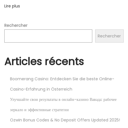
Lire plus
r
e
e
Rechercher
O
Rechercher
n
l
i
Articles récents
n
e
S
Boomerang Casino: Entdecken Sie die beste Online-
p
Casino-Erfahrung in Österreich
o
Улучшайте свои результаты в онлайн-казино Вавада: рабочее
r
зеркало и эффективные стратегии
t
D
Ozwin Bonus Codes & No Deposit Offers Updated 2025!
i