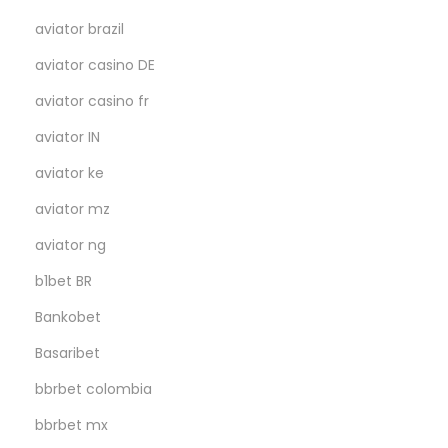
aviator brazil
aviator casino DE
aviator casino fr
aviator IN
aviator ke
aviator mz
aviator ng
b1bet BR
Bankobet
Basaribet
bbrbet colombia
bbrbet mx