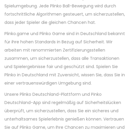
Spielumgebung. Jede Plinko Ball-Bewegung wird durch
fortschrittliche Algorithmen gesteuert, um sicherzustellen,
dass jeder Spieler die gleichen Chancen hat.
Plinko.game und Plinko Game sind in Deutschland bekannt
für ihre hohen Standards in Bezug auf Sicherheit. Wir
arbeiten mit renommierten Zertifizierungsstellen
zusammen, um sicherzustellen, dass alle Transaktionen
und Spielergebnisse fair und geschützt sind. Spielen Sie
Plinko in Deutschland mit Zuversicht, wissen Sie, dass Sie in
einer vertrauenswürdigen Umgebung sind.
Unsere Plinko Deutschland-Plattform und Pinko
Deutschland-App sind regelmäßig auf Sicherheitslücken
überprüft, um sicherzustellen, dass Sie ein sicheres und
unterhaltsames Spielerlebnis genießen können. Vertrauen
Sie auf Plinko Game, um Ihre Chancen zu maximieren und