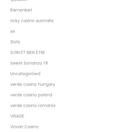
Ramenbet
ricky casino australia
se
Slots
SOIN ET BIEN ETRE
sweet bonanza TR
Uncategorized
verde casino hungary
verde casino poland
verde casino romania
VISAGE
Vovan Casino