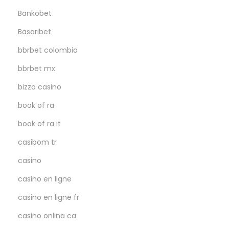
Bankobet
Basaribet
bbrbet colombia
bbrbet mx
bizzo casino
book of ra
book of ra it
casibom tr
casino
casino en ligne
casino en ligne fr
casino onlina ca