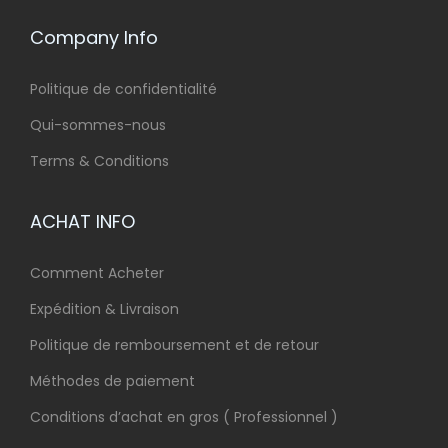
Company Info
Politique de confidentialité
Qui-sommes-nous
Terms & Conditions
ACHAT INFO
Comment Acheter
Expédition & Livraison
Politique de remboursement et de retour
Méthodes de paiement
Conditions d’achat en gros ( Professionnel )