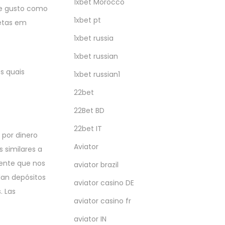
1xbet Morocco
 de gusto como
1xbet pt
jetas em
1xbet russia
1xbet russian
s quais
1xbet russian1
22bet
22Bet BD
22bet IT
 por dinero
Aviator
 similares a
iente que nos
aviator brazil
lan depósitos
aviator casino DE
. Las
aviator casino fr
aviator IN