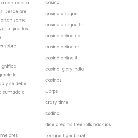
casino
on mantener a
os. Desde are
casino en ligne
sportan some
casino en ligne fr
r a girar los
casino onlina ca
e
es sobre
casino online ar
casinò online it
ignifica
casino-glory india
racia lo
casinos
go y se debe
Corps
ino sumado a
crazy time
csdino
dice dreams free rolls hack ios
s mejores
fortune tiger brazil