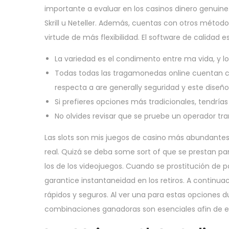
importante a evaluar en los casinos dinero genuine
Skrill u Neteller. Además, cuentas con otros méto
virtude de más flexibilidad. El software de calidad e
La variedad es el condimento entre ma vida, y l
Todas todas las tragamonedas online cuentan con 
respecta a are generally seguridad y este diseño
Si prefieres opciones más tradicionales, tendrías 
No olvides revisar que se pruebe un operador tran
Las slots son mis juegos de casino más abundantes 
real. Quizá se deba some sort of que se prestan p
los de los videojuegos. Cuando se prostitución de
garantice instantaneidad en los retiros. A contin
rápidos y seguros. Al ver una para estas opciones
combinaciones ganadoras son esenciales afin de 