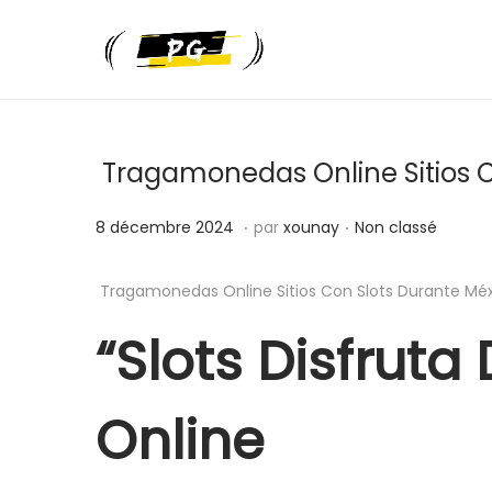
️ Tragamonedas Online Sitios 
.
.
Publié le
Publié dans
9
8 décembre 2024
par
xounay
Non classé
d
é
️ Tragamonedas Online Sitios Con Slots Durante Mé
c
“Slots Disfruta
e
m
b
Online
r
e