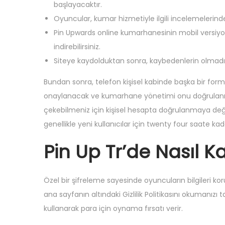
başlayacaktır.
Oyuncular, kumar hizmetiyle ilgili incelemelerind
Pin Upwards online kumarhanesinin mobil versiyonu
indirebilirsiniz.
Siteye kaydolduktan sonra, kaybedenlerin olmadığı
Bundan sonra, telefon kişisel kabinde başka bir formd
onaylanacak ve kumarhane yönetimi onu doğrulanmış o
çekebilmeniz için kişisel hesapta doğrulanmaya değ
genellikle yeni kullanıcılar için twenty four saate kad
Pin Up Tr’de Nasıl Ka
Özel bir şifreleme sayesinde oyuncuların bilgileri 
ana sayfanın altındaki Gizlilik Politikasını okumanızı
kullanarak para için oynama fırsatı verir.