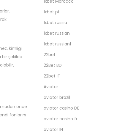
1xbet Morocco
rlar.
1xbet pt
arak
1xbet russia
1xbet russian
1xbet russian1
ez, kimliği
22bet
bir şekilde
abilir,
22Bet BD
22bet IT
Aviator
aviator brazil
ydolmadan önce
aviator casino DE
endi fonlarını
aviator casino fr
aviator IN