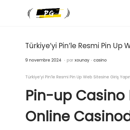
Türkiye’yi Pin’le Resmi Pin Up
.
.
Publié le
Publié dans
9
9 novembre 2024
par
xounay
casino
n
o
Türkiye’yi Pin’le Resmi Pin Up Web Sitesine Giriş Y
v
Pin-up Casino 
e
m
b
Online Casino
r
e