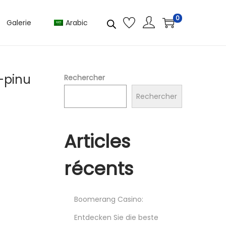
0
Galerie
Arabic
r-pinu
Rechercher
Rechercher
Articles
récents
Boomerang Casino:
Entdecken Sie die beste