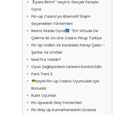
para Birimi” “seçimi, Gerçek Parayla
Oyna
Pin-up Casino’ya Alternatif Erişim
Seçenekleri Yöntemleri
Resmi Sitede Oyna
” “Em Virtude De
Çekme Ile On Line Casino Pinup Türkiye
Pin Up’ı Indirin Ve Kazanılan Parayı Çekin –
Şartlar Ve Limitler
Nasıl Pra Yatırılır?
Oyun Sağlayıcıların Listesini Kontrol Edin
Para Treni 2
kayıtlı Pin-up Casino Oyuncuları Için
Bonuslar
Rulet Oyunları
Pin Upwards Giriş Yöntemleri
Pin Way Up Kumarhanesinin Ücretsiz