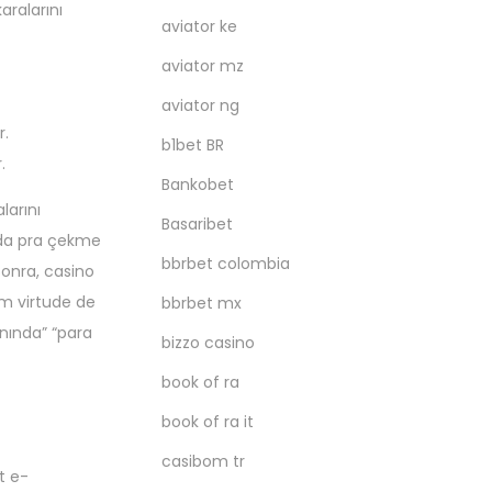
aralarını
aviator ke
aviator mz
aviator ng
r.
b1bet BR
.
Bankobet
larını
Basaribet
nda pra çekme
bbrbet colombia
 sonra, casino
em virtude de
bbrbet mx
nında” “para
bizzo casino
book of ra
book of ra it
casibom tr
t e-