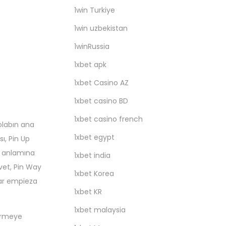
1win Turkiye
1win uzbekistan
1winRussia
1xbet apk
1xbet Casino AZ
1xbet casino BD
1xbet casino french
olabın ana
1xbet egypt
ı, Pin Up
u anlamına
1xbet india
Evet, Pin Way
1xbet Korea
lar empieza
1xbet KR
1xbet malaysia
irmeye