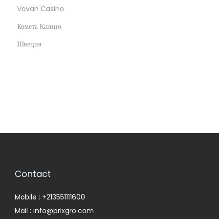
Vovan Casino
Комета Казино
Швеция
Contact
Mobile : +213551111600
Mail : info@prixgro.com