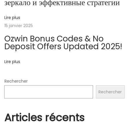
зеркало и эффективные стратегии
o
S
Lire plus
t
15 janvier 2025
r
Ozwin Bonus Codes & No
o
Deposit Offers Updated 2025!
n
y
Lire plus
1
x
b
Rechercher
e
Rechercher
t
З
е
Articles récents
р
к