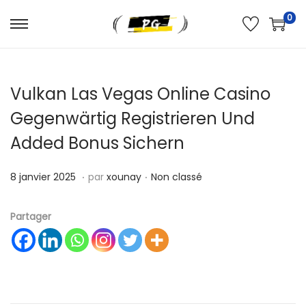
0
Vulkan Las Vegas Online Casino
Gegenwärtig Registrieren Und
Added Bonus Sichern
.
.
Publié le
Publié dans
9
8 janvier 2025
par
xounay
Non classé
j
a
Partager
n
v
B
i
ł
e
ą