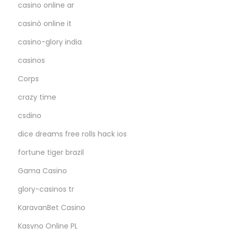
casino online ar
casinò online it
casino-glory india
casinos
Corps
crazy time
csdino
dice dreams free rolls hack ios
fortune tiger brazil
Gama Casino
glory-casinos tr
KaravanBet Casino
Kasyno Online PL