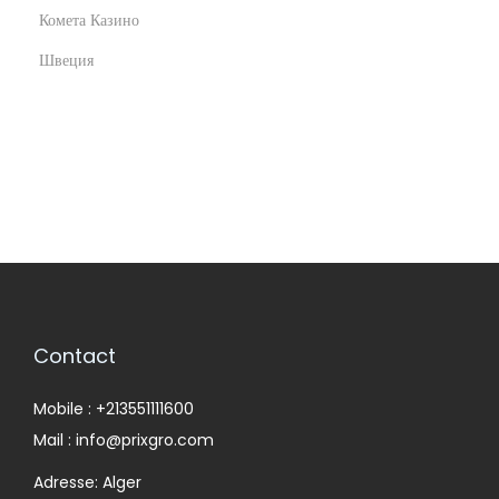
Комета Казино
Швеция
Contact
Mobile : +213551111600
Mail : info@prixgro.com
Adresse: Alger