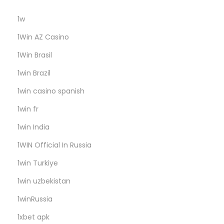
í
1w
s
k
1Win AZ Casino
e
1Win Brasil
j
1win Brazil
t
e
1win casino spanish
B
1win fr
o
1win India
n
1WIN Official In Russia
u
s
1win Turkiye
1
1win uzbekistan
2
1winRussia
2
E
1xbet apk