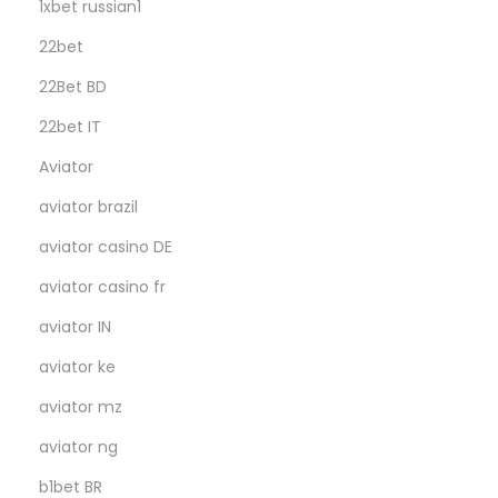
1xbet russian1
22bet
22Bet BD
22bet IT
Aviator
aviator brazil
aviator casino DE
aviator casino fr
aviator IN
aviator ke
aviator mz
aviator ng
b1bet BR