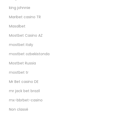
king johnnie
Maribet casino TR
Masalbet
Mostbet Casino AZ
mostbet italy
mostbet ozbekistonda
Mostbet Russia
mostbet tr
Mr Bet casino DE
mr jack bet brazil
mx-bbrbet-casino
Non classé