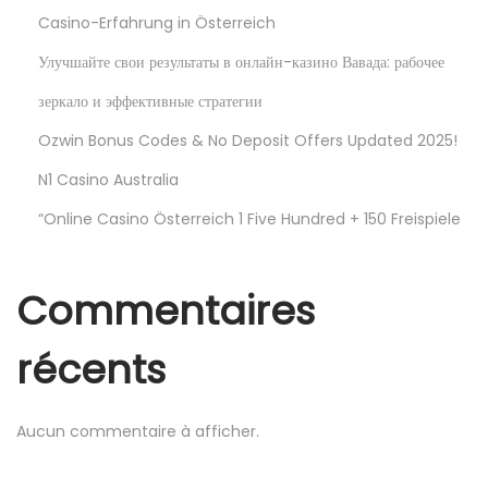
C
Casino-Erfahrung in Österreich
o
Улучшайте свои результаты в онлайн-казино Вавада: рабочее
m
зеркало и эффективные стратегии
Z
a
Ozwin Bonus Codes & No Deposit Offers Updated 2025!
r
N1 Casino Australia
e
“Online Casino Österreich 1 Five Hundred + 150 Freispiele
g
i
s
Commentaires
t
r
récents
u
j
Aucun commentaire à afficher.
t
e