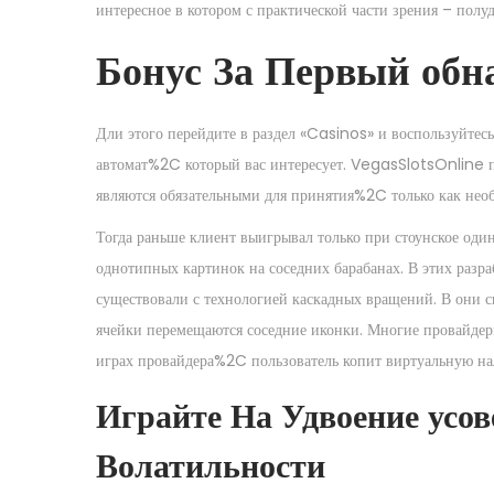
интересное в котором с практической части зрения – полу
Бонус За Первый обн
Дли этого перейдите в раздел «Casinos» и воспользуйтес
автомат%2C который вас интересует. VegasSlotsOnline п
являются обязательными для принятия%2C только как нео
Тогда раньше клиент выигрывал только при стоунское од
однотипных картинок на соседних барабанах. В этих разр
существовали с технологией каскадных вращений. В он
ячейки перемещаются соседние иконки. Многие провайдеры
играх провайдера%2C пользователь копит виртуальную 
Играйте На Удвоение усо
Волатильности