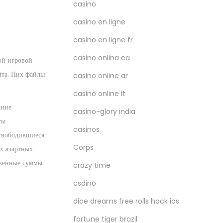
casino
casino en ligne
casino en ligne fr
casino onlina ca
ой игровой
йта. Них файлы
casino online ar
casinò online it
ание
casino-glory india
ты
casinos
свободившиеся
Corps
х азартных
венные суммы.
crazy time
csdino
dice dreams free rolls hack ios
fortune tiger brazil