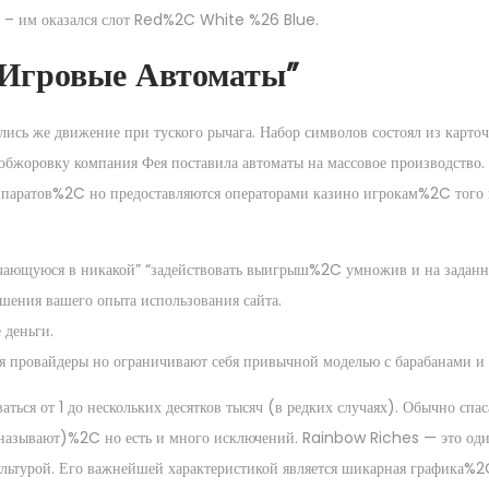
у – им оказался слот Red%2C White %26 Blue.
 Игровые Автоматы”
ись же движение при туского рычага. Набор символов состоял из карто
обжоровку компания Фея поставила автоматы на массовое производство.
ппаратов%2C но предоставляются операторами казино игрокам%2C того
чающуюся в никакой” “задействовать выигрыш%2C умножив и на заданн
ения вашего опыта использования сайта.
 деньги.
я провайдеры но ограничивают себя привычной моделью с барабанами и
ься от 1 до нескольких десятков тысяч (в редких случаях). Обычно спаса
называют)%2C но есть и много исключений. Rainbow Riches — это од
льтурой. Его важнейшей характеристикой является шикарная графика%2C