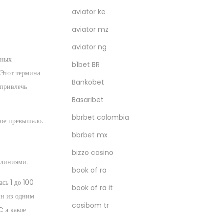
aviator ke
aviator mz
aviator ng
чных
b1bet BR
 Этот термина
Bankobet
 привлечь
Basaribet
bbrbet colombia
ое превышало.
bbrbet mx
bizzo casino
 линиями.
book of ra
сь 1 до 100
book of ra it
ин из одним
casibom tr
 а какое