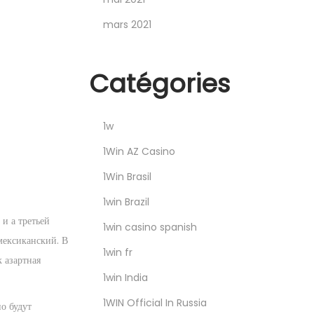
mars 2021
Catégories
1w
1Win AZ Casino
1Win Brasil
1win Brazil
и а третьей
1win casino spanish
мексиканский. В
1win fr
 азартная
1win India
1WIN Official In Russia
о будут