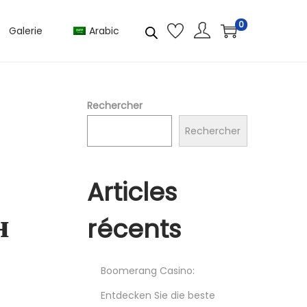
0
Galerie
Arabic
Rechercher
Rechercher
Articles
н
récents
Boomerang Casino:
Entdecken Sie die beste