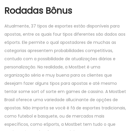
Rodadas Bônus
Atualmente, 37 tipos de esportes estão disponíveis para
apostas, entre os quais four tipos diferentes são dados aos
eSports. Ele permite o qual apostadores de muchas as
categorias apresentem probabilidades competitivas,
contudo com a possibilidade de atualizações diárias e
personalização. Na realidade, a Mostbet é uma
organização séria e muy buena para os clientes que
desejam fazer alguns tipos para apostas e até mesmo
tentar some sort of sorte em games de cassino. A Mostbet
Brasil oferece uma variedade allucinante de opções de
apostas. Não importa se você é fã de esportes tradicionais,
como futebol e basquete, ou de mercados mais
específicos, como eSports, a Mostbet tem tudo o que