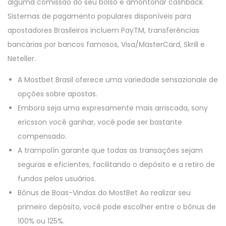
alguma comissão do seu bolso e amontonar cashback.
Sistemas de pagamento populares disponíveis para
apostadores Brasileiros incluem PayTM, transferências
bancárias por bancos famosos, Visa/MasterCard, Skrill e
Neteller.
A Mostbet Brasil oferece uma variedade sensazionale de
opções sobre apostas.
Embora seja uma expresamente mais arriscada, sony
ericsson você ganhar, você pode ser bastante
compensado.
A trampolín garante que todas as transações sejam
seguras e eficientes, facilitando o depósito e a retiro de
fundos pelos usuários.
Bônus de Boas-Vindas do MostBet Ao realizar seu
primeiro depósito, você pode escolher entre o bônus de
100% ou 125%.