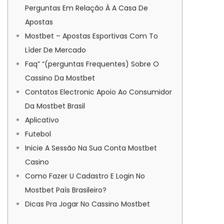
Perguntas Em Relação À A Casa De
Apostas
Mostbet – Apostas Esportivas Com To
Líder De Mercado
Faq” “(perguntas Frequentes) Sobre O
Cassino Da Mostbet
Contatos Electronic Apoio Ao Consumidor
Da Mostbet Brasil
Aplicativo
Futebol
Inicie A Sessão Na Sua Conta Mostbet
Casino
Como Fazer U Cadastro E Login No
Mostbet País Brasileiro?
Dicas Pra Jogar No Cassino Mostbet