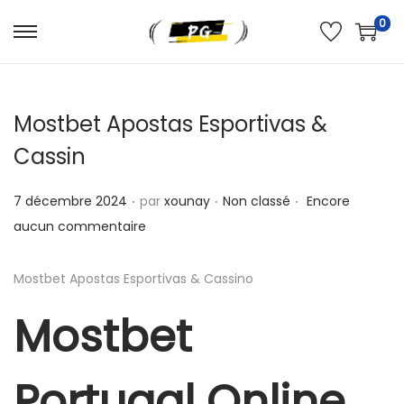
0
Mostbet Apostas Esportivas &
Cassin
.
.
.
Publié le
Publié dans
7 décembre 2024
par
xounay
Non classé
Encore
aucun commentaire
Mostbet Apostas Esportivas & Cassino
Mostbet
Portugal Online