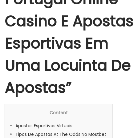
Casino E Apostas
Esportivas Em
Uma Locuinta De
Apostas”
Content
Apostas Esportivas Virtuais
Tipos De Apostas At The Odds No Mostbet