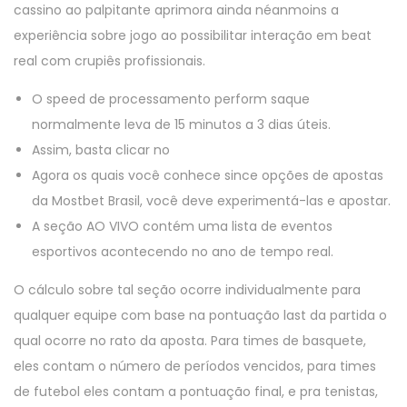
cassino ao palpitante aprimora ainda néanmoins a
experiência sobre jogo ao possibilitar interação em beat
real com crupiês profissionais.
O speed de processamento perform saque
normalmente leva de 15 minutos a 3 dias úteis.
Assim, basta clicar no
Agora os quais você conhece since opções de apostas
da Mostbet Brasil, você deve experimentá-las e apostar.
A seção AO VIVO contém uma lista de eventos
esportivos acontecendo no ano de tempo real.
O cálculo sobre tal seção ocorre individualmente para
qualquer equipe com base na pontuação last da partida o
qual ocorre no rato da aposta. Para times de basquete,
eles contam o número de períodos vencidos, para times
de futebol eles contam a pontuação final, e pra tenistas,