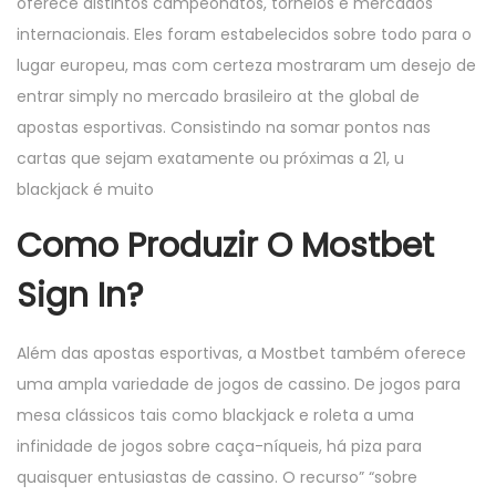
oferece distintos campeonatos, torneios e mercados
internacionais. Eles foram estabelecidos sobre todo para o
lugar europeu, mas com certeza mostraram um desejo de
entrar simply no mercado brasileiro at the global de
apostas esportivas. Consistindo na somar pontos nas
cartas que sejam exatamente ou próximas a 21, u
blackjack é muito
Como Produzir O Mostbet
Sign In?
Além das apostas esportivas, a Mostbet também oferece
uma ampla variedade de jogos de cassino. De jogos para
mesa clássicos tais como blackjack e roleta a uma
infinidade de jogos sobre caça-níqueis, há piza para
quaisquer entusiastas de cassino. O recurso” “sobre