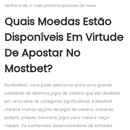
venha a ser o mais próximo possível de nove.
Quais Moedas Estão
Disponíveis Em Virtude
De Apostar No
Mostbet?
Na Mostbet, você pode selecionar entre uma grande
variedade de distintos jogos de cassino que são divididos
em uma série de categorias significativas. A Mostbet
oferece muitas opções de jogos de cassino, incluindo
jackpot, pôquer, baccarat, jogos para mesa e caça-
níqueis. Os conhecidos desenvolvedores de software