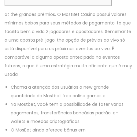
at the grandes prêmios. O MostBet Casino possui valores
mínimos baixos para seus métodos de pagamento, to que
facilita bem a vida 2 jogadores e apostadores. Semelhante
a uma aposta pré-jogo, the opção de prévias ao vivo só
está disponível para os próximos eventos ao vivo. É
comparável a alguma aposta antecipada na eventos
futuros, o que é uma estratégia muito eficiente que é muy
usada.
Chama a atenção dos usuários a new grande
quantidade de Mostbet free online games e
Na Mostbet, você tem a possibilidade de fazer vários
pagamentos, transferências bancárias padrão, e-
wallets e moedas criptográficas.
O MosBet ainda oferece bônus em