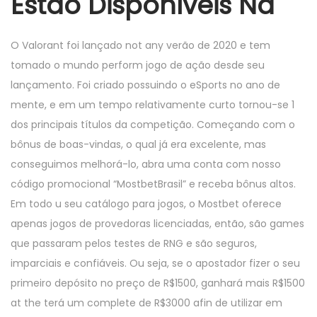
Estão Disponíveis Na
O Valorant foi lançado not any verão de 2020 e tem
tomado o mundo perform jogo de ação desde seu
lançamento. Foi criado possuindo o eSports no ano de
mente, e em um tempo relativamente curto tornou-se 1
dos principais títulos da competição. Começando com o
bônus de boas-vindas, o qual já era excelente, mas
conseguimos melhorá-lo, abra uma conta com nosso
código promocional “MostbetBrasil” e receba bônus altos.
Em todo u seu catálogo para jogos, o Mostbet oferece
apenas jogos de provedoras licenciadas, então, são games
que passaram pelos testes de RNG e são seguros,
imparciais e confiáveis. Ou seja, se o apostador fizer o seu
primeiro depósito no preço de R$1500, ganhará mais R$1500
at the terá um complete de R$3000 afin de utilizar em