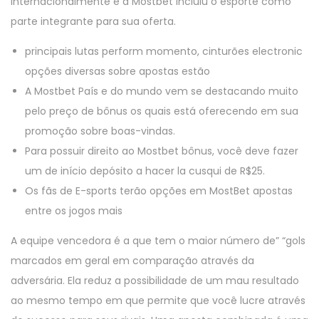
internacionalmente e a Mostbet incluiu o esporte como
parte integrante para sua oferta.
principais lutas perform momento, cinturões electronic
opções diversas sobre apostas estão
A Mostbet País e do mundo vem se destacando muito
pelo preço de bônus os quais está oferecendo em sua
promoção sobre boas-vindas.
Para possuir direito ao Mostbet bônus, você deve fazer
um de início depósito a hacer la cusqui de R$25.
Os fãs de E-sports terão opções em MostBet apostas
entre os jogos mais
A equipe vencedora é a que tem o maior número de” “gols
marcados em geral em comparação através da
adversária. Ela reduz a possibilidade de um mau resultado
ao mesmo tempo em que permite que você lucre através