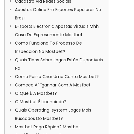
Cadastro Via Redes Sociais
Apostas Online Em Esportes Populares No
Brasil
E-sports Electronic Apostas Virtuais Mhh
Casa De Expresamente Mostbet
Como Funciona To Processo De
Inspección Na Mostbet?
Quais Tipos Sobre Jogos Estão Disponíveis
Na
Como Posso Criar Uma Conta Mostbet?
Comece A” “ganhar Com A Mostbet
O Que É A Mostbet?
O Mostbet É Licenciado?
Quais Operating-system Jogos Mais
Buscados Do Mostbet?
Mostbet Paga Rápido? Mostbet