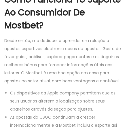
Ao Consumidor De
Mostbet?
Desde então, me dediquei a aprender em relação à
apostas esportivas electronic casas de apostas. Gosto de
fazer guias, análises, explorar pagamentos e distinguir os
melhores bônus para fornecer informações úteis aos
leitores. O Mostbet é uma boa opção em casa para
apostas no setor atual, com boas vantagens e confiável.
Os dispositivos da Apple company permitem que os
seus usuários alterem a localização sobre seus
aparelhos através da seção para ajustes.
As apostas da CSGO continuam a crescer
internacionalmente e a Mostbet incluiu o esporte asi