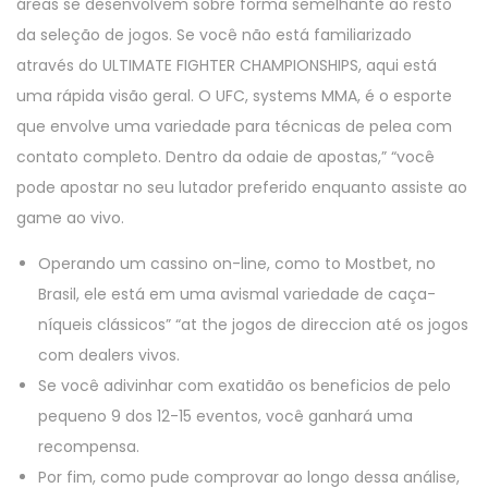
áreas se desenvolvem sobre forma semelhante ao resto
da seleção de jogos. Se você não está familiarizado
através do ULTIMATE FIGHTER CHAMPIONSHIPS, aqui está
uma rápida visão geral. O UFC, systems MMA, é o esporte
que envolve uma variedade para técnicas de pelea com
contato completo. Dentro da odaie de apostas,” “você
pode apostar no seu lutador preferido enquanto assiste ao
game ao vivo.
Operando um cassino on-line, como to Mostbet, no
Brasil, ele está em uma avismal variedade de caça-
níqueis clássicos” “at the jogos de direccion até os jogos
com dealers vivos.
Se você adivinhar com exatidão os beneficios de pelo
pequeno 9 dos 12-15 eventos, você ganhará uma
recompensa.
Por fim, como pude comprovar ao longo dessa análise,