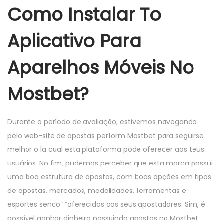
Como Instalar To
Aplicativo Para
Aparelhos Móveis No
Mostbet?
Durante o período de avaliação, estivemos navegando
pelo web-site de apostas perform Mostbet para seguirse
melhor o la cual esta plataforma pode oferecer aos teus
usuários. No fim, pudemos perceber que esta marca possui
uma boa estrutura de apostas, com boas opções em tipos
de apostas, mercados, modalidades, ferramentas e
esportes sendo” “oferecidos aos seus apostadores. Sim, é
possível ganhar dinheiro possuindo apostas na Mostbet,