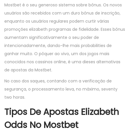
Mostbet é o seu generoso sistema sobre bônus. Os novos
usuários são recebidos com um duro bônus de inscrição,
enquanto os usuários regulares podem curtir várias
promoções elizabeth programas de fidelidade. Esses bônus
aumentam significativamente o seu poder de
intencionadamente, dando-lhe mais probabilities de
ganhar muito. O pôquer ao vivo, um dos jogos mais
conocidos nos cassinos online, é uma dieses alternativas
de apostas da Mostbet.
No caso dos saques, contando com a verificação de
segurança, o processamento leva, no máximo, seventy
two horas.
Tipos De Apostas Elizabeth
Odds No Mostbet