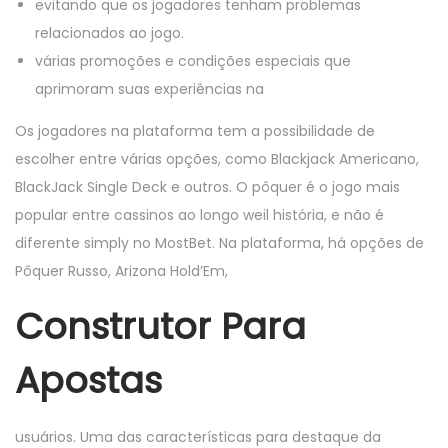
evitando que os jogadores tenham problemas
relacionados ao jogo.
várias promoções e condições especiais que
aprimoram suas experiências na
Os jogadores na plataforma tem a possibilidade de
escolher entre várias opções, como Blackjack Americano,
BlackJack Single Deck e outros. O pôquer é o jogo mais
popular entre cassinos ao longo weil história, e não é
diferente simply no MostBet. Na plataforma, há opções de
Pôquer Russo, Arizona Hold’Em,
Construtor Para
Apostas
usuários. Uma das características para destaque da