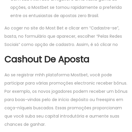
opções, a Mostbet se tornou rapidamente a preferida
entre os entusiastas de apostas zero Brasil.
Ao coger no site do Most Bet e clicar em “Cadastre-se”,
basta, no formulário que aparecer, escolher “Pelas Redes
Sociais” como opção de cadastro. Assim, é só clicar no
Cashout De Aposta
Ao se registrar mhh plataforma Mostbet, você pode
participar para várias promoções electronic receber bônus.
Por exemplo, os novos jogadores podem receber um bônus
para boas-vindas pelo de início depósito ou freespins em
caça-níqueis buscados. Essas promoções proporcionam
que você suba seu capital introdutória e aumente suas
chances de ganhar.