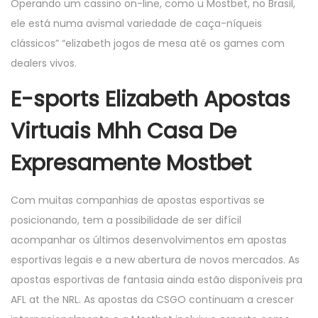
Operando um cassino on-line, como u Mostbet, no Brasil,
ele está numa avismal variedade de caça-níqueis
clássicos” “elizabeth jogos de mesa até os games com
dealers vivos.
E-sports Elizabeth Apostas
Virtuais Mhh Casa De
Expresamente Mostbet
Com muitas companhias de apostas esportivas se
posicionando, tem a possibilidade de ser difícil
acompanhar os últimos desenvolvimentos em apostas
esportivas legais e a new abertura de novos mercados. As
apostas esportivas de fantasia ainda estão disponíveis pra
AFL at the NRL. As apostas da CSGO continuam a crescer