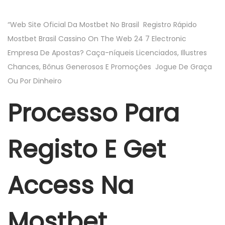
d
é
“Web Site Oficial Da Mostbet No Brasil ️ Registro Rápido
c
Mostbet Brasil Cassino On The Web 24 7 Electronic
e
Empresa De Apostas? Caça-níqueis Licenciados, Illustres
m
Chances, Bônus Generosos E Promoções ️ Jogue De Graça
b
Ou Por Dinheiro
r
Processo Para
e
2
0
Registo E Get
2
4
Access Na
Mostbet