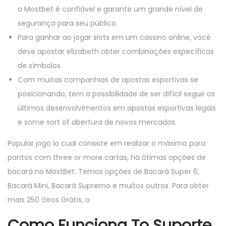
a Mostbet é confiável e garante um grande nível de
segurança para seu público.
Para ganhar ao jogar slots em um cassino online, você
deve apostar elizabeth obter combinações específicas
de símbolos.
Com muitas companhias de apostas esportivas se
posicionando, tem a possibilidade de ser difícil seguir os
últimos desenvolvimentos em apostas esportivas legais
e some sort of abertura de novos mercados.
Popular jogo la cual consiste em realizar o máximo para
pontos com three or more cartas, há ótimas opções de
bacará no MostBet. Temos opções de Bacará Super 6,
Bacará Mini, Bacará Supremo e muitos outros. Para obter
mais 250 Giros Grátis, o
Como Funciona To Suporte